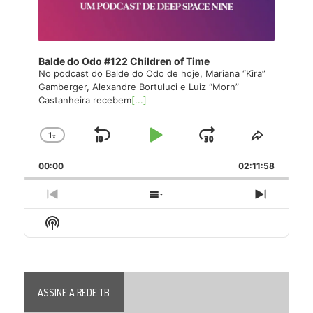
Balde do Odo #122 Children of Time
No podcast do Balde do Odo de hoje, Mariana “Kira”
Gamberger, Alexandre Bortuluci e Luiz “Morn”
Castanheira recebem
[...]
1
x
Skip
Play
Jump
Change
Share
Playback
This
Backward
Pause
Forward
00:00
Rate
02:11:58
Episode
Previous
Show
Next
Episode
Episodes
Episode
Show
List
Podcast
Information
ASSINE A REDE TB