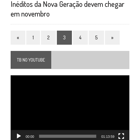
Inéditos da Nova Geração devem chegar
em novembro
«
1
2
3
4
5
»
TB NO YOUTUBE
Tocador
de
vídeo
00:00
01:13:59