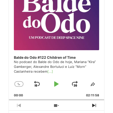
Balde do Odo #122 Children of Time
No podcast do Balde do Odo de hoje, Mariana “Kira”
Gamberger, Alexandre Bortuluci e Luiz “Morn”
Castanheira recebem
[...]
1
x
Skip
Play
Jump
Change
Share
Playback
This
Backward
Pause
Forward
00:00
Rate
02:11:58
Episode
Previous
Show
Next
Episode
Episodes
Episode