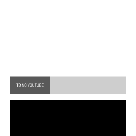
TB NO YOUTUBE
Tocador
de
vídeo