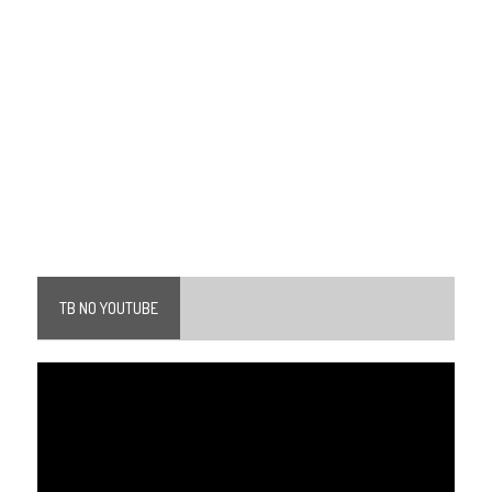
TB NO YOUTUBE
Tocador
de
vídeo