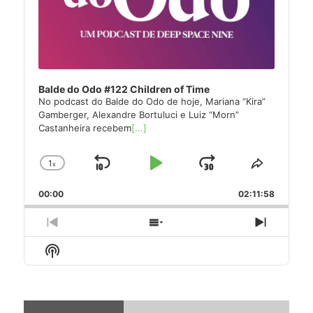
Balde do Odo #122 Children of Time
No podcast do Balde do Odo de hoje, Mariana “Kira”
Gamberger, Alexandre Bortuluci e Luiz “Morn”
Castanheira recebem
[...]
1
x
Skip
Play
Jump
Change
Share
Playback
This
Backward
Pause
Forward
00:00
Rate
02:11:58
Episode
Previous
Show
Next
Episode
Episodes
Episode
Show
List
Podcast
Information