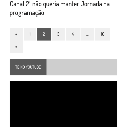
Canal 21 não queria manter Jornada na
programação
«
1
2
3
4
…
16
»
TB NO YOUTUBE
Tocador
de
vídeo