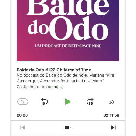
Balde do Odo #122 Children of Time
No podcast do Balde do Odo de hoje, Mariana “Kira”
Gamberger, Alexandre Bortuluci e Luiz “Morn”
Castanheira recebem
[...]
1
x
Skip
Play
Jump
Change
Share
Playback
This
Backward
Pause
Forward
00:00
Rate
02:11:58
Episode
Previous
Show
Next