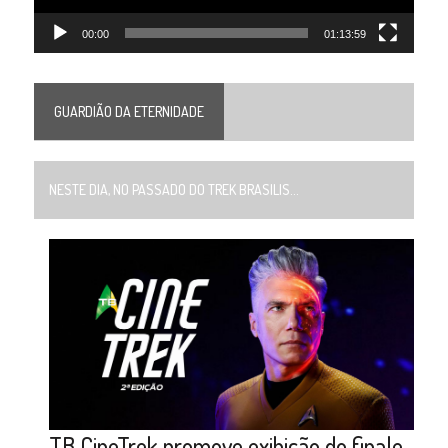
00:00
01:13:59
GUARDIÃO DA ETERNIDADE
NESTE DIA, NO PASSADO DO TREK BRASILIS...
TB CineTrek promove exibição do finale