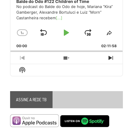
Balde do Odo #122 Children of Time
No podcast do Balde do Odo de hoje, Mariana “Kira”
Gamberger, Alexandre Bortuluci e Luiz “Morn”
Castanheira recebem
[...]
1
x
Skip
Play
Jump
Change
Share
Playback
This
Backward
Pause
Forward
00:00
Rate
02:11:58
Episode
Previous
Show
Next
Episode
Episodes
Episode
Show
List
Podcast
Information
ASSINE A REDE TB