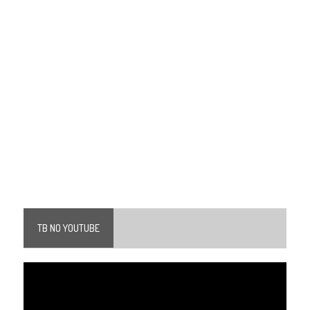
TB NO YOUTUBE
Tocador
de
vídeo