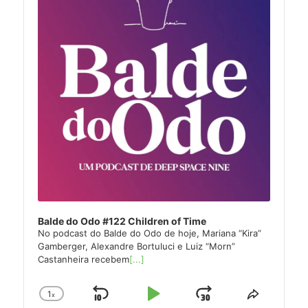
Balde do Odo #122 Children of Time
No podcast do Balde do Odo de hoje, Mariana “Kira”
Gamberger, Alexandre Bortuluci e Luiz “Morn”
Castanheira recebem
[...]
1
x
Skip
Play
Jump
Change
Share