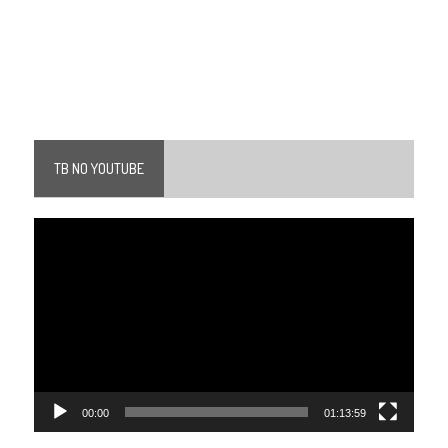
TB NO YOUTUBE
Tocador
de
vídeo
00:00
01:13:59