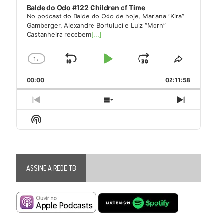
Balde do Odo #122 Children of Time
No podcast do Balde do Odo de hoje, Mariana “Kira”
Gamberger, Alexandre Bortuluci e Luiz “Morn”
Castanheira recebem
[...]
1
x
Skip
Play
Jump
Change
Share
Playback
This
Backward
Pause
Forward
00:00
Rate
02:11:58
Episode
Previous
Show
Next
Episode
Episodes
Episode
Show
List
Podcast
Information
ASSINE A REDE TB