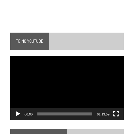
TB NO YOUTUBE
Tocador
de
vídeo
00:00
01:13:59