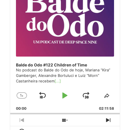
Balde do Odo #122 Children of Time
No podcast do Balde do Odo de hoje, Mariana “Kira”
Gamberger, Alexandre Bortuluci e Luiz “Morn”
Castanheira recebem
[...]
1
x
Skip
Play
Jump
Change
Share
Playback
This
Backward
Pause
Forward
00:00
Rate
02:11:58
Episode
Previous
Show
Next
Episode
Episodes
Episode