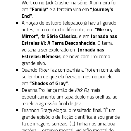
Wert como Jack Crusher na série. A primeira foi
em
“Family”
e a terceira viria em
“Journey’s
End”
.
A noção de estupro telepático já havia figurado
antes, num contexto diferente, em
“Mirror,
Mirror”
, da
Série Clássica
, e em
Jornada nas
Estrelas VI: A Terra Desconhecida
. O tema
voltaria a ser explorado em
Jornada nas
Estrelas: Nêmesis
, de novo com Troi como
grande alvo.
Quando Riker faz companhia a Troi em coma, ele
se lembra de que ela fizera o mesmo por ele,
em
“Shades of Gray”
.
Deanna Troi lança mão de
Kirk Fu
, mais
especificamente um tapa duplo nas orelhas, ao
repelir a agressão final de Jev.
Brannon Braga elogiou o resultado final. “É um
grande episódio de ficção científica e sou grande
fã de imagens surreais. (…) Tínhamos uma boa
história – estupro mental, violação mental de