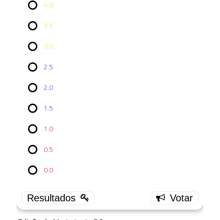
4.0
3.5
3.0
2.5
2.0
Vote no
1.5
Episódio
TNG
5x12:
1.0
Violations
0.5
4.0
2 (
0.0
22.22 % )
3.5
2 (
22.22 % )
3.0