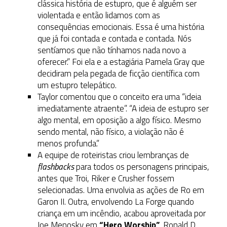
clássica história de estupro, que é alguém ser
violentada e então lidamos com as
consequências emocionais. Essa é uma história
que já foi contada e contada e contada. Nós
sentíamos que não tínhamos nada novo a
oferecer.” Foi ela e a estagiária Pamela Gray que
decidiram pela pegada de ficção científica com
um estupro telepático.
Taylor comentou que o conceito era uma “ideia
imediatamente atraente”. “A ideia de estupro ser
algo mental, em oposição a algo físico. Mesmo
sendo mental, não físico, a violação não é
menos profunda.”
A equipe de roteiristas criou lembranças de
flashbacks
para todos os personagens principais,
antes que Troi, Riker e Crusher fossem
selecionadas. Uma envolvia as ações de Ro em
Garon II. Outra, envolvendo La Forge quando
criança em um incêndio, acabou aproveitada por
Joe Menosky em
“Hero Worship”
. Ronald D.