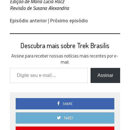
Edição de Maria Lucia Rácz
4 (
Revisão de Susana Alexandria
44.44 % )
2.5
Episódio anterior
|
Próximo episódio
0 ( 0 % )
2.0
0 ( 0 % )
Descubra mais sobre Trek Brasilis
1.5
1 (
11.11 % )
Assine para receber nossas notícias mais recentes por e-
mail.
1.0
Digite seu e-mail…
0 ( 0 % )
Assinar
0.5
0 ( 0 % )
0.0
0 ( 0 % )
SHARE
TWEET