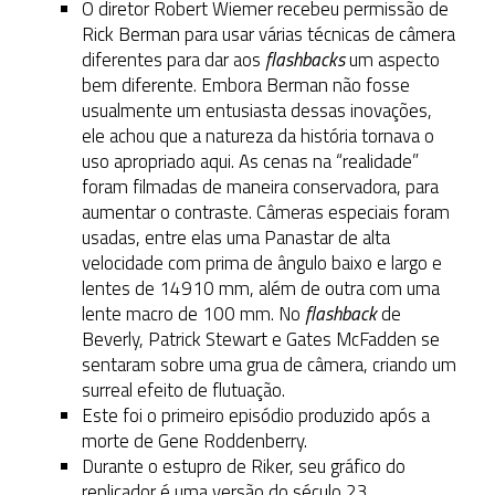
O diretor Robert Wiemer recebeu permissão de
Rick Berman para usar várias técnicas de câmera
diferentes para dar aos
flashbacks
um aspecto
bem diferente. Embora Berman não fosse
usualmente um entusiasta dessas inovações,
ele achou que a natureza da história tornava o
uso apropriado aqui. As cenas na “realidade”
foram filmadas de maneira conservadora, para
aumentar o contraste. Câmeras especiais foram
usadas, entre elas uma Panastar de alta
velocidade com prima de ângulo baixo e largo e
lentes de 14910 mm, além de outra com uma
lente macro de 100 mm. No
flashback
de
Beverly, Patrick Stewart e Gates McFadden se
sentaram sobre uma grua de câmera, criando um
surreal efeito de flutuação.
Este foi o primeiro episódio produzido após a
morte de Gene Roddenberry.
Durante o estupro de Riker, seu gráfico do
replicador é uma versão do século 23,