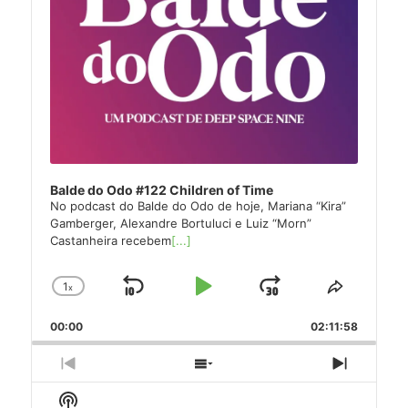
Balde do Odo #122 Children of Time
No podcast do Balde do Odo de hoje, Mariana “Kira”
Gamberger, Alexandre Bortuluci e Luiz “Morn”
Castanheira recebem
[...]
1
x
Skip
Play
Jump
Change
Share
Playback
This
Backward
Pause
Forward
00:00
Rate
02:11:58
Episode
Previous
Show
Next
Episode
Episodes
Episode
Show