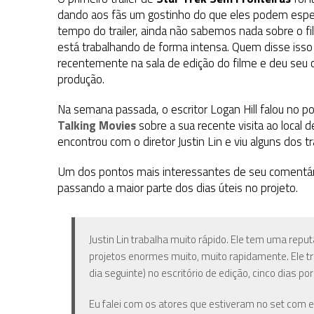
1 DE AGOSTO DE 2026
|
ELENCO DE STRANGE NEW WORLDS ENCARA O 
dando aos fãs um gostinho do que eles podem espe
tempo do trailer, ainda não sabemos nada sobre o fil
31 DE JULHO DE 2026
|
GRANDES JORNADAS | QUATRO EPISÓDIOS DE
está trabalhando de forma intensa. Quem disse isso
7 DE AGOSTO DE 2026
|
GRANDES JORNADAS | SEIS EPISÓDIOS DE
ST
recentemente na sala de edição do filme e deu seu 
produção.
Na semana passada, o escritor Logan Hill falou no p
Talking Movies
sobre a sua recente visita ao local 
encontrou com o diretor Justin Lin e viu alguns dos 
Um dos pontos mais interessantes de seu comentári
passando a maior parte dos dias úteis no projeto.
Justin Lin trabalha muito rápido. Ele tem uma rep
projetos enormes muito, muito rapidamente. Ele 
dia seguinte) no escritório de edição, cinco dias 
Eu falei com os atores que estiveram no set com el