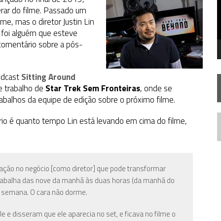
FIM DE UMA ERA NA SDCC
rar do filme. Passado um
me, mas o diretor Justin Lin
STAR TREK
SOBRE DIFERENTES PONTOS DE VISTA
 foi alguém que esteve
AR TREK
SOBRE PATERNIDADE
comentário sobre a pós-
odcast
Sitting Around
de trabalho de
Star Trek Sem Fronteiras
, onde se
trabalhos da equipe de edição sobre o próximo filme.
o é quanto tempo Lin está levando em cima do filme,
N
utação no negócio [como diretor] que pode transformar
trabalha das nove da manhã às duas horas (da manhã do
por semana. O cara não dorme.
e e disseram que ele aparecia no set, e ficava no filme o