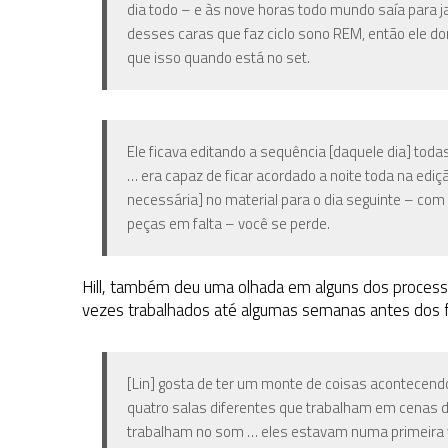
dia todo – e às nove horas todo mundo saía para jan
desses caras que faz ciclo sono REM, então ele do
que isso quando está no set.
Ele ficava editando a sequência [daquele dia] toda
… era capaz de ficar acordado a noite toda na ediç
necessária] no material para o dia seguinte – co
peças em falta – você se perde.
Hill, também deu uma olhada em alguns dos process
vezes trabalhados até algumas semanas antes dos 
[Lin] gosta de ter um monte de coisas acontecendo
quatro salas diferentes que trabalham em cenas d
trabalham no som … eles estavam numa primeira 