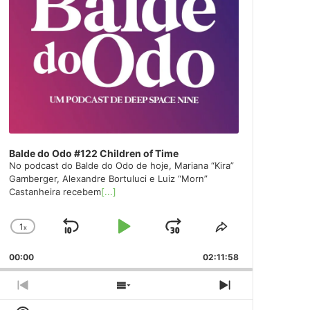
Balde do Odo #122 Children of Time
No podcast do Balde do Odo de hoje, Mariana “Kira”
Gamberger, Alexandre Bortuluci e Luiz “Morn”
Castanheira recebem
[...]
1
x
Skip
Play
Jump
Change
Share
Playback
This
Backward
Pause
Forward
00:00
Rate
02:11:58
Episode
Previous
Show
Next
Episode
Episodes
Episode