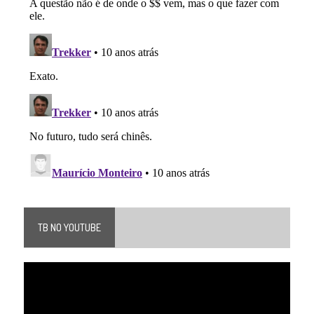
TB NO YOUTUBE
Tocador
de
vídeo