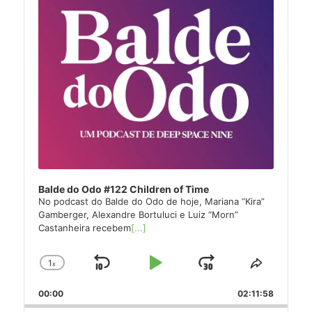
Balde do Odo #122 Children of Time
No podcast do Balde do Odo de hoje, Mariana “Kira”
Gamberger, Alexandre Bortuluci e Luiz “Morn”
Castanheira recebem
[...]
1
x
Skip
Play
Jump
Change
Share
Playback
This
Backward
Pause
Forward
00:00
Rate
02:11:58
Episode