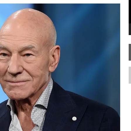
SILIS
JÁ DISPONÍVEL EM PRÉ-VENDA!
RIEND
N