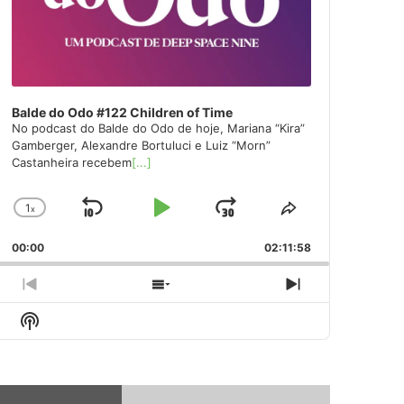
Balde do Odo #122 Children of Time
No podcast do Balde do Odo de hoje, Mariana “Kira”
Gamberger, Alexandre Bortuluci e Luiz “Morn”
Castanheira recebem
[...]
1
x
Skip
Play
Jump
Change
Share
Playback
This
Backward
Pause
Forward
00:00
Rate
02:11:58
Episode
Previous
Show
Next
Episode
Episodes
Episode
Show
List
Podcast
Information