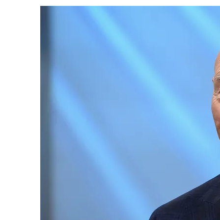
31 DE JULHO DE 2026
|
BOX DELUXE DO ANO 5 DA
COLEÇÃO TREK BRA
31 DE JULHO DE 2026
|
SNW 4×02: THE GRIFFIN INCIDENT
6 DE AGOSTO DE 2026
|
AVALIE E COMENTE SNW 4×03: HUMAN BEST F