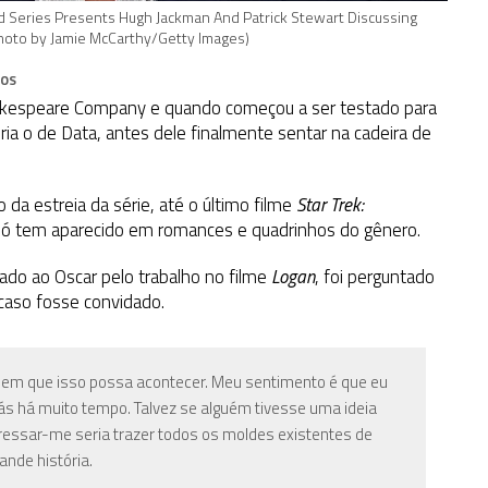
d Series Presents Hugh Jackman And Patrick Stewart Discussing
(Photo by Jamie McCarthy/Getty Images)
IOS
hakespeare Company e quando começou a ser testado para
ria o de Data, antes dele finalmente sentar na cadeira de
da estreia da série, até o último filme
Star Trek:
 tem aparecido em romances e quadrinhos do gênero.
cado ao Oscar pelo trabalho no filme
Logan
, foi perguntado
, caso fosse convidado.
 em que isso possa acontecer.
Meu sentimento é que eu
trás há muito tempo.
Talvez se alguém tivesse uma ideia
ressar-me seria trazer todos os moldes existentes de
ande história.