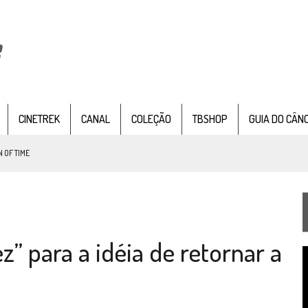
CINETREK
CANAL
COLEÇÃO
TBSHOP
GUIA DO CÂN
 OF TIME
G 1×09)
TEMPORADA DE STRANGE NEW WORDS
 FILME DE FÃS AXANAR HORAS APÓS ESTREIA
ez” para a idéia de retornar a
 – “THE GRIFFIN INCIDENT” (4×02)
T
FIM DE UMA ERA NA SDCC
d
v
STAR TREK
SOBRE DIFERENTES PONTOS DE VISTA