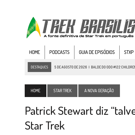
HOME
PODCASTS
GUIA DE EPISÓDIOS
STXP
DESTAQUES
5 DE AGOSTO DE 2026
|
BALDE DO ODO #122 CHILDREN
4 DE AGOSTO DE 2026
|
REVISITANDO “HIDE AND Q” (TN
3 DE AGOSTO DE 2026
|
VEJA FOTOS DO TERCEIRO EPISÓDIO DA 4ª 
HOME
STAR TREK
A NOVA GERAÇÃO
3 DE AGOSTO DE 2026
|
PARAMOUNT E CBS DERRUBAM NOVO VÍDEO DO
Patrick Stewart diz “talv
2 DE AGOSTO DE 2026
|
TB AO VIVO | STAR TREK: STRANGE NEW WORLDS
1 DE AGOSTO DE 2026
|
ELENCO DE STRANGE NEW WORLDS ENCARA O 
Star Trek
31 DE JULHO DE 2026
|
GRANDES JORNADAS | QUATRO EPISÓDIOS DE