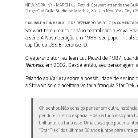
NEW YORK, NY - MARCH 02: Patrick Stewart attends the Buil
"Logan" at Build Studio on March 2, 2017 in New York City. 
POR
RALPH PINHEIRO
7 DE DEZEMBRO DE 2017
|
4 COMENTÁR
Stewart tem um rico cenário teatral com a Royal S
a série A Nova Geração em 1986, seu papel inicial se
capitão da USS Enterprise-D.
O veterano ator fez Jean Luc Picard de 1987, quando 
Nemesis,
em 2002. Desde então, seu personagem só
Falando ao
Variety
sobre a possibilidade de ser indi
a Stewart se ele aceitaria voltar a franquia Star Trek
Oh senhor.
Não consigo pensar em outra instância
pendurei o terno espacial e deixei tudo isso para 
brilhante, eu faria isso.
Uma coisa que poderia inte
“Star Trek” dos últimos 50 anos juntos para uma gr