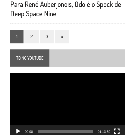
Para René Auberjonois, Odo é o Spock de
Deep Space Nine
1
2
3
»
TB NO YOUTUBE
Tocador
de
vídeo
00:00
01:13:59