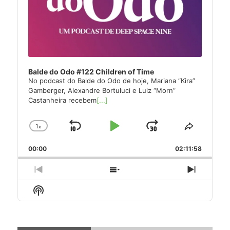
Balde do Odo #122 Children of Time
No podcast do Balde do Odo de hoje, Mariana “Kira”
Gamberger, Alexandre Bortuluci e Luiz “Morn”
Castanheira recebem
[...]
1
x
Skip
Play
Jump
Change
Share
Playback
This
Backward
Pause
Forward
00:00
Rate
02:11:58
Episode
Previous
Show
Next
Episode
Episodes
Episode
Show
List
Podcast
Information