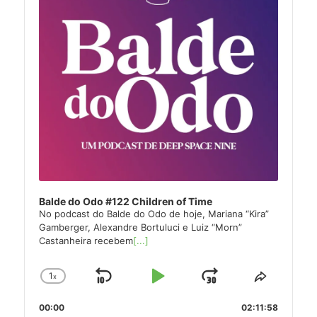
Balde do Odo #122 Children of Time
No podcast do Balde do Odo de hoje, Mariana “Kira”
Gamberger, Alexandre Bortuluci e Luiz “Morn”
Castanheira recebem
[...]
1
x
Skip
Play
Jump
Change
Share
Playback
This
Backward
Pause
Forward
00:00
Rate
02:11:58
Episode