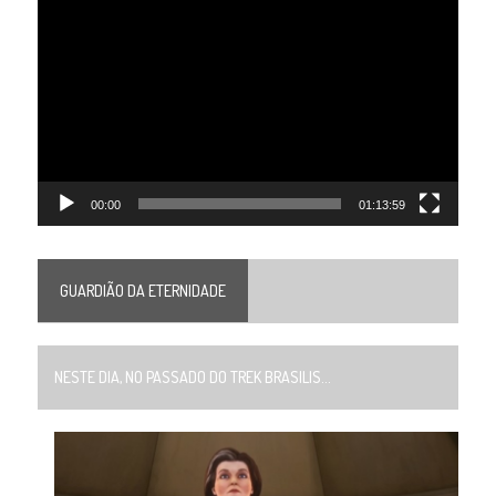
Tocador
de
vídeo
00:00
01:13:59
GUARDIÃO DA ETERNIDADE
NESTE DIA, NO PASSADO DO TREK BRASILIS...