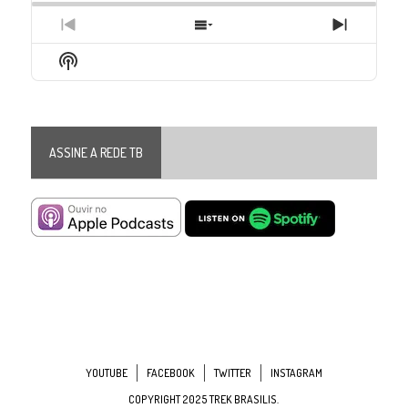
Previous
Show
Next
Episode
Episodes
Episode
Show
List
Podcast
Information
ASSINE A REDE TB
YOUTUBE
FACEBOOK
TWITTER
INSTAGRAM
COPYRIGHT 2025 TREK BRASILIS.