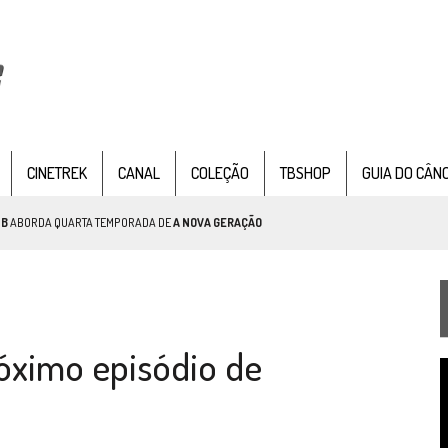
CINETREK
CANAL
COLEÇÃO
TBSHOP
GUIA DO CÂN
TB
ABORDA QUARTA TEMPORADA DE
A NOVA GERAÇÃO
AR TREK
SOBRE PATERNIDADE
IE DOCUMENTAL DE
STAR TREK
, CHEGA EM 8 DE SETEMBRO
óximo episódio de
T
d
v
TEMPORADA DE STRANGE NEW WORDS