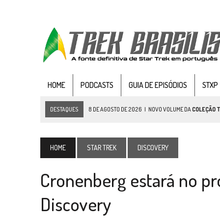
HOME
PODCASTS
GUIA DE EPISÓDIOS
STXP
DESTAQUES
8 DE AGOSTO DE 2026
|
NOVO VOLUME DA
COLEÇÃO 
7 DE AGOSTO DE 2026
|
GRANDES JORNADAS | SEIS EPISÓDIOS DE
ST
7 DE AGOSTO DE 2026
|
SNW 4×03: HUMAN BEST FRIEND
HOME
STAR TREK
DISCOVERY
6 DE AGOSTO DE 2026
|
NOVA TEMPORADA DE
THE CENTER SEAT
, SÉR
Cronenberg estará no pr
5 DE AGOSTO DE 2026
|
BALDE DO ODO #122 CHILDREN OF TIME
4 DE AGOSTO DE 2026
|
REVISITANDO “HIDE AND Q” (TNG 1×09)
Discovery
3 DE AGOSTO DE 2026
|
VEJA FOTOS DO TERCEIRO EPISÓDIO DA 4ª 