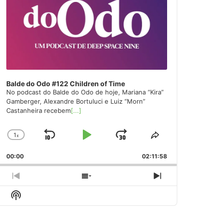
Balde do Odo #122 Children of Time
No podcast do Balde do Odo de hoje, Mariana “Kira”
Gamberger, Alexandre Bortuluci e Luiz “Morn”
Castanheira recebem
[...]
1
x
Skip
Play
Jump
Change
Share
Playback
This
Backward
Pause
Forward
00:00
Rate
02:11:58
Episode
Previous
Show
Next
Episode
Episodes
Episode
Show
List
Podcast
Information