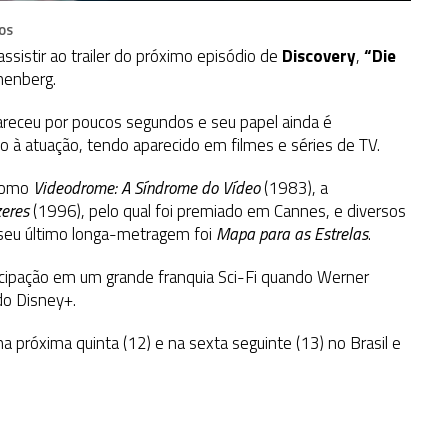
OS
ssistir ao trailer do próximo episódio de
Discovery
,
“Die
nenberg.
pareceu por poucos segundos e seu papel ainda é
 à atuação, tendo aparecido em filmes e séries de TV.
 como
Videodrome: A Síndrome do
Vídeo
(1983), a
zeres
(1996), pelo qual foi premiado em Cannes, e diversos
 seu último longa-metragem foi
Mapa para as Estrelas
.
icipação em um grande franquia Sci-Fi quando Werner
 do Disney+.
 próxima quinta (12) e na sexta seguinte (13) no Brasil e