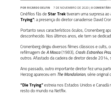
POR
RICARDO DELFIN
7 DE NOVEMBRO DE 2020
|
0 COMENTÁRI
Cinéfilos fãs de
Star Trek
tiveram uma surpresa ao a
Trying”
: a presença do diretor canadense David Cro
Portanto seus característicos óculos, Cronenberg a
desconhecido. Nos últimos anos, ele tem se dedicado
Cronenberg dirigiu diversos filmes clássicos e cults,
refilmagem de
A Mosca
(1983),
Crash: Estranhos Pra
outros. Afastado da cadeira de diretor desde 2014,
Ano passado, outro importante diretor fez uma part
Herzog apareceu em
The Mandalorian
, série original
“Die Trying”
estreia nos Estados Unidos e Canadá na
resto do mundo na Netflix.