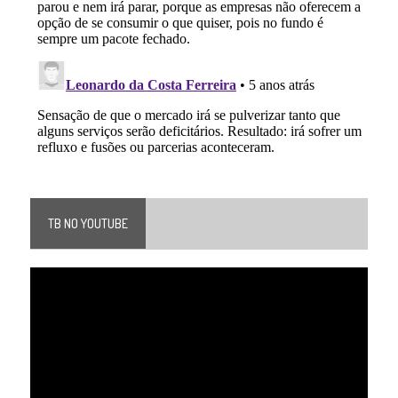
TB NO YOUTUBE
Tocador
de
vídeo