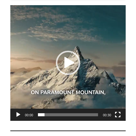
Tocador
de
vídeo
00:00
00:30