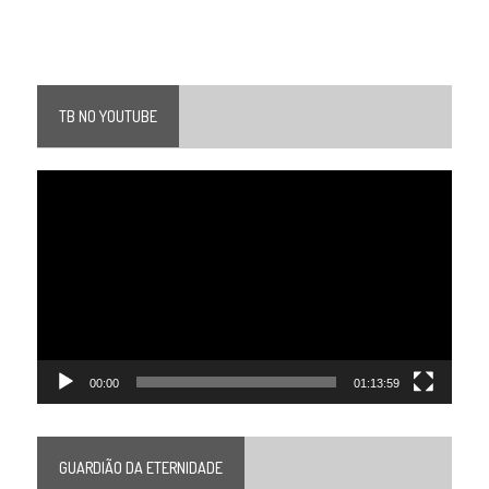
TB NO YOUTUBE
Tocador
de
vídeo
00:00
01:13:59
GUARDIÃO DA ETERNIDADE