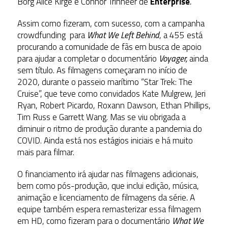
Borg Alice Kirge e Connor Trinneer de
Enterprise
.
Assim como fizeram, com sucesso, com a campanha
crowdfunding para
What We Left Behind
, a 455 está
procurando a comunidade de fãs em busca de apoio
para ajudar a completar o documentário
Voyager,
ainda
sem título. As filmagens começaram no início de
2020, durante o passeio marítimo “Star Trek: The
Cruise”, que teve como convidados Kate Mulgrew, Jeri
Ryan, Robert Picardo, Roxann Dawson, Ethan Phillips,
Tim Russ e Garrett Wang. Mas se viu obrigada a
diminuir o ritmo de produção durante a pandemia do
COVID. Ainda está nos estágios iniciais e há muito
mais para filmar.
O financiamento irá ajudar nas filmagens adicionais,
bem como pós-produção, que inclui edição, música,
animação e licenciamento de filmagens da série
.
A
equipe também espera remasterizar essa filmagem
em HD, como fizeram para o documentário
What We