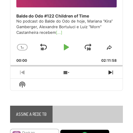
Balde do Odo #122 Children of Time
No podcast do Balde do Odo de hoje, Mariana “Kira”
Gamberger, Alexandre Bortuluci e Luiz “Morn”
Castanheira recebem
[...]
1
x
Skip
Play
Jump
Change
Share
Playback
This
Backward
Pause
Forward
00:00
Rate
02:11:58
Episode
Previous
Show
Next
Episode
Episodes
Episode
Show
List
Podcast
Information
ASSINE A REDE TB