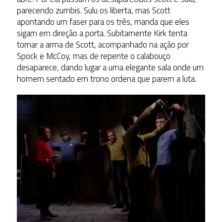
parecendo zumbis. Sulu os liberta, mas Scott
apontando um faser para os três, manda que eles
sigam em direção a porta. Subitamente Kirk tenta
tomar a arma de Scott, acompanhado na ação por
Spock e McCoy, mas de repente o calabouço
desaparece, dando lugar a uma elegante sala onde um
homem sentado em trono ordena que parem a luta.