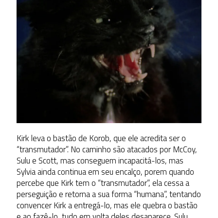
Kirk leva o bastão de Korob, que ele acredita ser o
“transmutador”. No caminho são atacados por McCoy,
Sulu e Scott, mas conseguem incapacitá-los, mas
Sylvia ainda continua em seu encalço, porem quando
percebe que Kirk tem o “transmutador”, ela cessa a
perseguição e retorna a sua forma “humana”, tentando
convencer Kirk a entregá-lo, mas ele quebra o bastão
e ao fazê-lo, tudo em volta deles desaparece. Sulu,