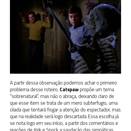
A partir dessa observação podemos achar o primeiro
problema desse roteiro.
Catspaw
propõe um tema
“sobrenatural”, mas não o abraça, deixando claro de
que esse item se trata de um mero subterfugio, uma
cilada que tentará fisgar a atenção do espectador, mas
que na realidade será logo descartada Essa escolha já
se nota logo em seu início, a partir dos comentários e
reações de Kirk e Spock a saudação das simpáticas