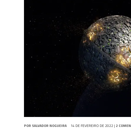
31 DE JULHO DE 2026
|
BOX DELUXE DO ANO 5 DA
COLEÇÃO TREK BRA
31 DE JULHO DE 2026
|
SNW 4×02: THE GRIFFIN INCIDENT
6 DE AGOSTO DE 2026
|
AVALIE E COMENTE SNW 4×03: HUMAN BEST F
POR
SALVADOR NOGUEIRA
14 DE FEVEREIRO DE 2022
|
2 COMEN