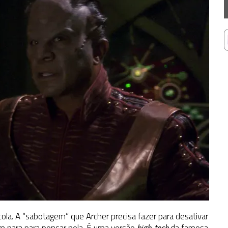
ola. A “sabotagem” que Archer precisa fazer para desativar
ém para para pensar nela. É uma versão
high-tech
da famosa