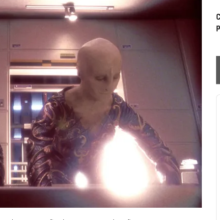
C
p
P