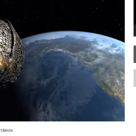
SILIS
JÁ DISPONÍVEL EM PRÉ-VENDA!
RIEND
N
TÁRIOS