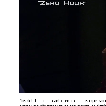
Nos detalhes, no entanto, tem muita coisa que não c
a arma xindi não parece muito convincente, se algu