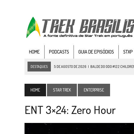
HOME
PODCASTS
GUIA DE EPISÓDIOS
STXP
DESTAQUES
5 DE AGOSTO DE 2026
|
BALDE DO ODO #122 CHILDREN
4 DE AGOSTO DE 2026
|
REVISITANDO “HIDE AND Q” (TNG 1×09)
3 DE AGOSTO DE 2026
|
VEJA FOTOS DO TERCEIRO EPISÓDIO DA 4ª 
HOME
STAR TREK
ENTERPRISE
3 DE AGOSTO DE 2026
|
PARAMOUNT E CBS DERRUBAM NOVO VÍDEO DO
ENT 3×24: Zero Hour
2 DE AGOSTO DE 2026
|
TB AO VIVO | STAR TREK: STRANGE NEW WORLDS
1 DE AGOSTO DE 2026
|
ELENCO DE STRANGE NEW WORLDS ENCARA O 
31 DE JULHO DE 2026
|
GRANDES JORNADAS | QUATRO EPISÓDIOS DE