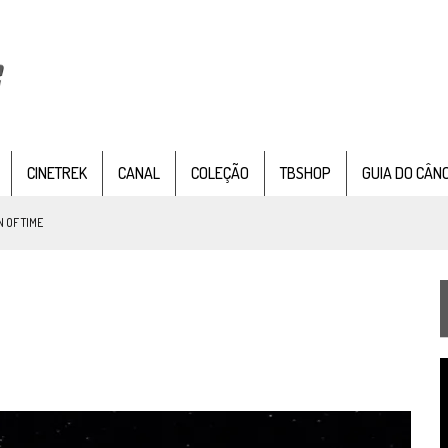
CINETREK
CANAL
COLEÇÃO
TBSHOP
GUIA DO CÂN
 OF TIME
TEMPORADA DE STRANGE NEW WORDS
 FILME DE FÃS AXANAR HORAS APÓS ESTREIA
 – “THE GRIFFIN INCIDENT” (4×02)
T
FIM DE UMA ERA NA SDCC
d
v
STAR TREK
SOBRE DIFERENTES PONTOS DE VISTA