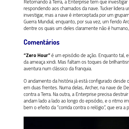
Retornando à Terra, a Enterprise tem que investigar q
respondendo aos chamados da nave. Tucker lidera uma
investigar, mas a nave é interceptada por um gru
Guerra Mundial, enquanto, por sua vez, um ferido Arc
dentre os quais um deles claramente não é humano,
Comentários
“Zero Hour”
é um episódio de ação. Enquanto tal, e
da ameaça xindi. Mas faltam os toques de brilhanti
aventura num clássico da franquia.
O andamento da história já está configurado desde o 
em duas frentes. Numa delas, Archer, na nave de Deg
contra a Terra. Na outra, a Enterprise precisa destru
andam lado a lado ao longo do episódio, e o ritmo i
bem o efeito da “corrida contra o relógio”, que era a p