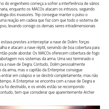
no do engenheiro começa a sofrer a interferência de vários
haria, enquanto os MACOs atacam os intrusos, seguindo
logia dos invasores. Trip consegue manter o pulso o
a uma reação em cadeia que faz com que todo o sistema de
pso, levando consigo os demais seres intradimensionais
estava prestes a interceptar a nave de Dolim: forças
ha e atacam a nave réptil, servindo de boa cobertura para
 então pode abordar. Os MACOs oferecem cobertura de fogo
 sabotagem nos sistemas da arma. Uma vez terminado o
para a nave de Degra. Contudo, Dolim pessoalmente
 da arma, mas o capitão da Enterprise consegue
 a entrar em colapso e se destrói completamente, mas não
 tempo. A Enterprise se encontra com a nave de Degra e
ca foi destruído, e os xindis estão se recompondo
, contudo, tem que considerar que aparentemente Archer