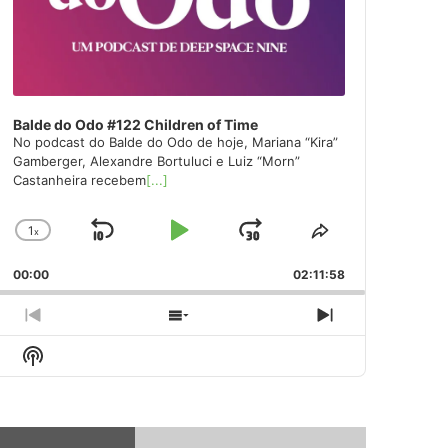
Balde do Odo #122 Children of Time
No podcast do Balde do Odo de hoje, Mariana “Kira”
Gamberger, Alexandre Bortuluci e Luiz “Morn”
Castanheira recebem
[...]
1
x
Skip
Play
Jump
Change
Share
Playback
This
Backward
Pause
Forward
00:00
Rate
02:11:58
Episode
Previous
Show
Next
Episode
Episodes
Episode
Show
List
Podcast
Information