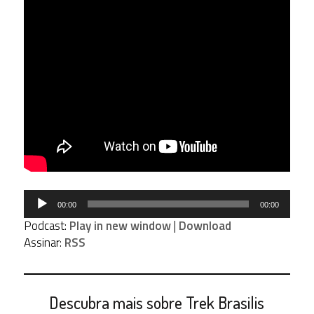
Tocador
00:00
00:00
de
Podcast:
Play in new window
|
Download
áudio
Assinar:
RSS
Descubra mais sobre Trek Brasilis