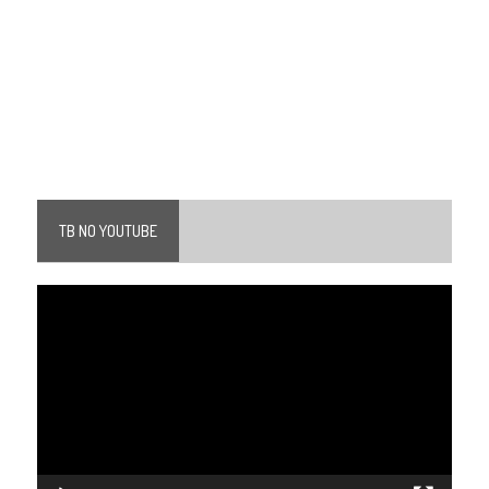
TB NO YOUTUBE
Tocador
de
vídeo