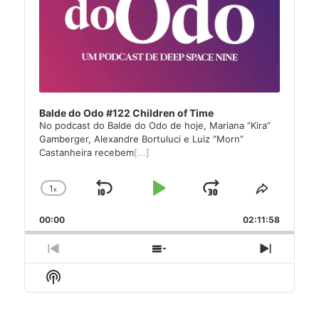
Balde do Odo #122 Children of Time
No podcast do Balde do Odo de hoje, Mariana “Kira”
Gamberger, Alexandre Bortuluci e Luiz “Morn”
Castanheira recebem
[...]
1
x
Skip
Play
Jump
Change
Share
Playback
This
Backward
Pause
Forward
00:00
Rate
02:11:58
Episode
Previous
Show
Next
Episode
Episodes
Episode
Show
List
Podcast
Information