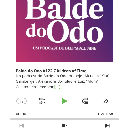
Balde do Odo #122 Children of Time
No podcast do Balde do Odo de hoje, Mariana “Kira”
Gamberger, Alexandre Bortuluci e Luiz “Morn”
Castanheira recebem
[...]
1
x
Skip
Play
Jump
Change
Share
Playback
This
Backward
Pause
Forward
00:00
Rate
02:11:58
Episode
Previous
Show
Next