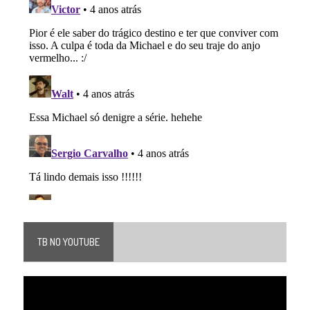
TB NO YOUTUBE
Tocador
de