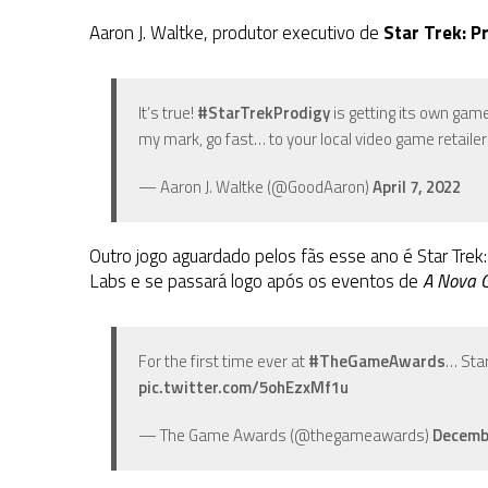
Aaron J. Waltke, produtor executivo de
Star Trek: P
It’s true!
#StarTrekProdigy
is getting its own gam
my mark, go fast… to your local video game retaile
— Aaron J. Waltke (@GoodAaron)
April 7, 2022
Outro jogo aguardado pelos fãs esse ano é Star Tre
Labs e se passará logo após os eventos de
A Nova 
For the first time ever at
#TheGameAwards
… Sta
pic.twitter.com/5ohEzxMf1u
— The Game Awards (@thegameawards)
Decemb