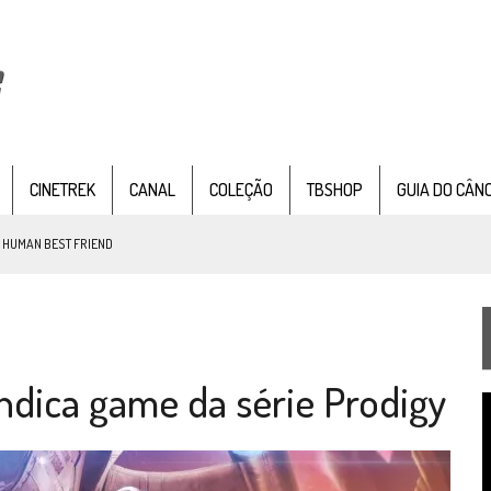
CINETREK
CANAL
COLEÇÃO
TBSHOP
GUIA DO CÂN
: HUMAN BEST FRIEND
TEMPORADA DE STRANGE NEW WORDS
dica game da série Prodigy
 FILME DE FÃS AXANAR HORAS APÓS ESTREIA
T
 – “THE GRIFFIN INCIDENT” (4×02)
d
v
FIM DE UMA ERA NA SDCC