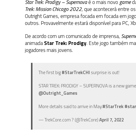
Star Trek: Prodigy – Supernova
é o mais novo
game
da
Trek: Mission Chicago 2022
, que acontecerá entre os 
Outright Games, empresa focada em focada em jogo
outros. Provavelmente estará disponível para PC, X
De acordo com um comunicado de imprensa,
Supern
animada
Star Trek: Prodigy
. Este jogo também ma
jogadores mais jovens.
The first big
#StarTrekCHI
surprise is out!
STAR TREK: PRODIGY – SUPERNOVA is a new game c
@Outright_Games
More details said to arrive in May.
#StarTrek
#star
— TrekCore.com ? (@TrekCore)
April 7, 2022