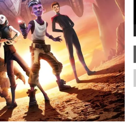
STAR TREK
SOBRE DIFERENTES PONTOS DE VISTA
SILIS
JÁ DISPONÍVEL EM PRÉ-VENDA!
IE DOCUMENTAL DE
STAR TREK
, CHEGA EM 8 DE SETEMBRO
N