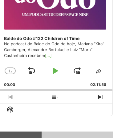
Balde do Odo #122 Children of Time
No podcast do Balde do Odo de hoje, Mariana “Kira”
Gamberger, Alexandre Bortuluci e Luiz “Morn”
Castanheira recebem
[...]
1
x
Skip
Play
Jump
Change
Share
Playback
This
Backward
Pause
Forward
00:00
Rate
02:11:58
Episode
Previous
Show
Next
Episode
Episodes
Episode
Show
List
Podcast
Information