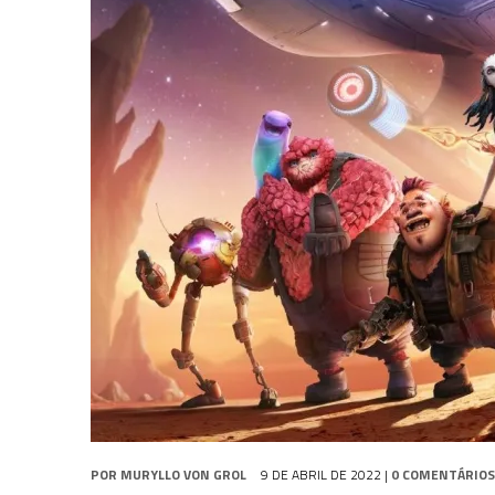
31 DE JULHO DE 2026
|
GRANDES JORNADAS | QUATRO EPISÓDIOS DE
31 DE JULHO DE 2026
|
BOX DELUXE DO ANO 5 DA
COLEÇÃO TREK BRA
6 DE AGOSTO DE 2026
|
NOVA TEMPORADA DE
THE CENTER SEAT
, SÉR
POR
MURYLLO VON GROL
9 DE ABRIL DE 2022
|
0 COMENTÁRIOS