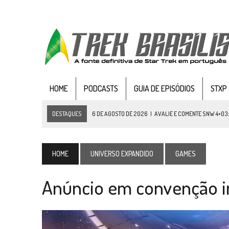
HOME
PODCASTS
GUIA DE EPISÓDIOS
STXP
DESTAQUES
6 DE AGOSTO DE 2026
|
AVALIE E COMENTE SNW 4×03
5 DE AGOSTO DE 2026
|
BALDE DO ODO #122 CHILDREN OF TIME
4 DE AGOSTO DE 2026
|
REVISITANDO “HIDE AND Q” (TNG 1×09)
HOME
UNIVERSO EXPANDIDO
GAMES
3 DE AGOSTO DE 2026
|
VEJA FOTOS DO TERCEIRO EPISÓDIO DA 4ª 
Anúncio em convenção in
3 DE AGOSTO DE 2026
|
PARAMOUNT E CBS DERRUBAM NOVO VÍDEO DO
2 DE AGOSTO DE 2026
|
TB AO VIVO | STAR TREK: STRANGE NEW WORLDS
1 DE AGOSTO DE 2026
|
ELENCO DE STRANGE NEW WORLDS ENCARA O 