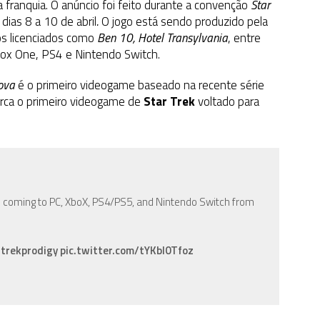
 franquia. O anúncio foi feito durante a convenção
Star
dias 8 a 10 de abril
.
O jogo está sendo produzido pela
s licenciados como
Ben 10, Hotel Transylvania
, entre
box One, PS4 e Nintendo Switch.
ova
é o primeiro videogame baseado na recente série
rca o primeiro videogame de
Star Trek
voltado para
oming to PC, XboX, PS4/PS5, and Nintendo Switch from
trekprodigy
pic.twitter.com/tYKbI0Tfoz