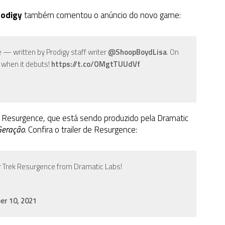
rodigy
também comentou o anúncio do novo game:
e — written by Prodigy staff writer
@ShoopBoydLisa
. On
r when it debuts!
https://t.co/OMgtTUUdVf
k: Resurgence, que está sendo produzido pela Dramatic
Geração
. Confira o trailer de Resurgence:
r Trek Resurgence from Dramatic Labs!
er 10, 2021