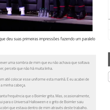
, que deu suas primeiras impressões fazendo um paralelo
ever uma sombra de mim que eu não achava que soltava
r, percebi que não há muita linha.
m até colocar esse uniforme esta manhã. E eu acabei de
a a minha cabeça.
anta frequência que o Boimler grita. Mas, ocasionalmente,
 para o Universal Halloween e o grito de Boimler saiu
cobri que estava dentro de mim através deste trabalho.