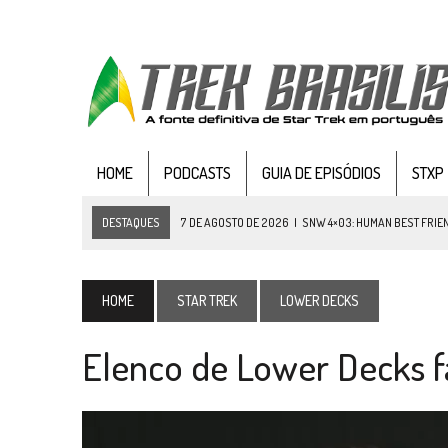
HOME
PODCASTS
GUIA DE EPISÓDIOS
STXP
DESTAQUES
7 DE AGOSTO DE 2026
|
SNW 4×03: HUMAN BEST FRIE
6 DE AGOSTO DE 2026
|
NOVA TEMPORADA DE
THE CENTER SEAT
, SÉR
5 DE AGOSTO DE 2026
|
BALDE DO ODO #122 CHILDREN OF TIME
HOME
STAR TREK
LOWER DECKS
4 DE AGOSTO DE 2026
|
REVISITANDO “HIDE AND Q” (TNG 1×09)
Elenco de Lower Decks f
3 DE AGOSTO DE 2026
|
VEJA FOTOS DO TERCEIRO EPISÓDIO DA 4ª 
3 DE AGOSTO DE 2026
|
PARAMOUNT E CBS DERRUBAM NOVO VÍDEO DO
2 DE AGOSTO DE 2026
|
TB AO VIVO | STAR TREK: STRANGE NEW WORLDS