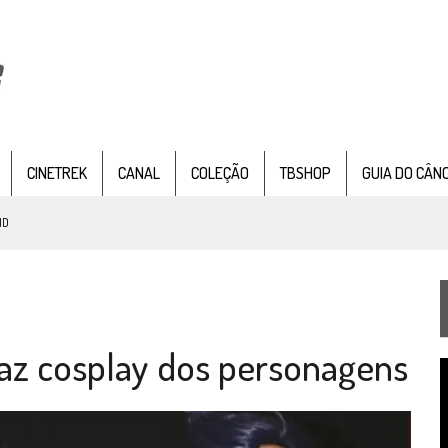
CINETREK
CANAL
COLEÇÃO
TBSHOP
GUIA DO CÂN
ND
IE DOCUMENTAL DE
STAR TREK
, CHEGA EM 8 DE SETEMBRO
az cosplay dos personagens
TEMPORADA DE STRANGE NEW WORDS
T
 FILME DE FÃS AXANAR HORAS APÓS ESTREIA
d
v
 – “THE GRIFFIN INCIDENT” (4×02)