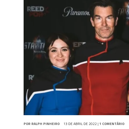
1 DE AGOSTO DE 2026
|
ELENCO DE STRANGE NEW WORLDS ENCARA O 
31 DE JULHO DE 2026
|
GRANDES JORNADAS | QUATRO EPISÓDIOS DE
7 DE AGOSTO DE 2026
|
GRANDES JORNADAS | SEIS EPISÓDIOS DE
ST
POR
RALPH PINHEIRO
13 DE ABRIL DE 2022
|
1 COMENTÁRIO