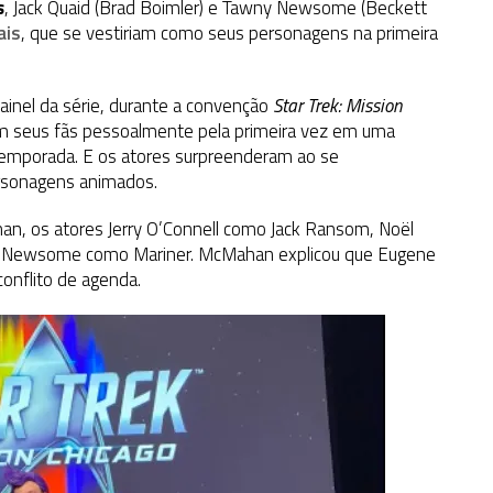
s
, Jack Quaid (Brad Boimler) e Tawny Newsome (Beckett
ais
, que se vestiriam como seus personagens na primeira
inel da série, durante a convenção
Star Trek: Mission
m seus fãs pessoalmente pela primeira vez em uma
temporada. E os atores surpreenderam ao se
rsonagens animados.
n, os atores Jerry O’Connell como Jack Ransom, Noël
ny Newsome como Mariner. McMahan explicou que Eugene
conflito de agenda.