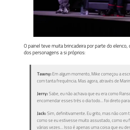
O painel teve muita brincadeira por parte do elenco
dos personagens a si próprios:
Tawny:
Em algum momento, Mike começou a escr
com tanta frequência. Mas agora, através de Marine
Jerry:
Sabe, eu não achava que eu era como Ranso
encomendar esses três o dia todo… foi direto par
Jack:
Sim, definitivamente. Eu grito, mas não com t
como se eu estivesse muito assustado, como eu fui
várias vezes… Isso é apenas uma coisa que eu des