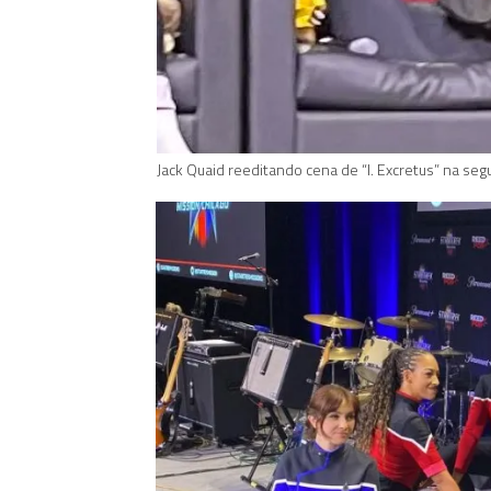
Jack Quaid reeditando cena de “I. Excretus” na se