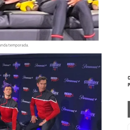
gunda temporada.
C
p