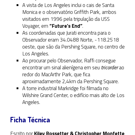
A vista de Los Angeles inclui o cais de Santa
Monica e o observatório Griffith Park, ambos
visitados em 1996 pela tripulação da USS
Voyager, em
“Future’s End”
.
As coordenadas que Jurati encontra para o
Observador eram 34.0488 Norte, -118.2518
oeste, que são da Pershing Square, no centro de
Los Angeles.
Ao procurar pelo Observador, Raffi consegue
encontrar um sinal alienígena em seu
tricorder
ao
redor do MacArthr Park, que fica
aproximadamente 2,4km da Pershing Square.
A torre industrial Markridge foi filmada no
Wilshire Grand Center, o edifício mais alto de Los
Angeles.
Ficha Técnica
Escrito por
Kiley Rossetter & Christopher Monfette