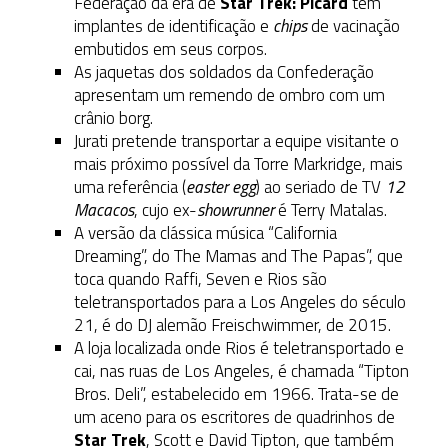
Federação da era de
Star Trek: Picard
têm
implantes de identificação e
chips
de vacinação
embutidos em seus corpos.
As jaquetas dos soldados da Confederação
apresentam um remendo de ombro com um
crânio borg.
Jurati pretende transportar a equipe visitante o
mais próximo possível da Torre Markridge, mais
uma referência (
easter
egg
) ao seriado de TV
12
Macacos
, cujo ex-
showrunner
é Terry Matalas.
A versão da clássica música “California
Dreaming”, do The Mamas and The Papas”, que
toca quando Raffi, Seven e Rios são
teletransportados para a Los Angeles do século
21, é do DJ alemão Freischwimmer, de 2015.
A loja localizada onde Rios é teletransportado e
cai, nas ruas de Los Angeles, é chamada “Tipton
Bros. Deli”, estabelecido em 1966. Trata-se de
um aceno para os escritores de quadrinhos de
Star Trek
, Scott e David Tipton, que também