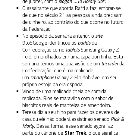
de Júpiter, com o
slogan
“…
To Boldly Go!”
.
O assaltante que aborda Raffi a faz lembrar-se
de que no século 21 as pessoas ainda precisam
de dinheiro, ao contrário do que ocorre no futuro
da Federação.
No episódio da semana anterior, o
site
9to5Google identificou os
padds
da
Confederação como
tablets
Samsung Galaxy Z
Fold, embrulhados em uma capa bonitinha. Esta
semana temos uma boa visão de um
tricorder
da
Confederação, que é, na realidade,
um
smartphone
Galaxy Z Flip dobrável em seu
próprio estojo da era espacial.
Vindo de uma realidade cheia de comida
replicada, Rios se maravilha com o sabor de
biscoitos reais de manteiga de amendoim.
Teresa diz a seu filho para fazer os deveres de
casa ou ele não poderá assistir ao seriado
Rick &
Morty
. Dessa forma, esse seriado agora faz
parte do cânone de
Star Trek
, o que significa