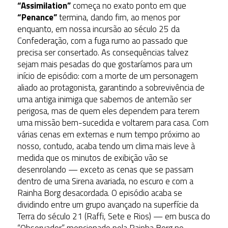
“Assimilation”
começa no exato ponto em que
“Penance”
termina, dando fim, ao menos por
enquanto, em nossa incursão ao século 25 da
Confederação, com a fuga rumo ao passado que
precisa ser consertado. As consequências talvez
sejam mais pesadas do que gostaríamos para um
início de episódio: com a morte de um personagem
aliado ao protagonista, garantindo a sobrevivência de
uma antiga inimiga que sabemos de antemão ser
perigosa, mas de quem eles dependem para terem
uma missão bem-sucedida e voltarem para casa. Com
várias cenas em externas e num tempo próximo ao
nosso, contudo, acaba tendo um clima mais leve à
medida que os minutos de exibição vão se
desenrolando — exceto as cenas que se passam
dentro de uma Sirena avariada, no escuro e com a
Rainha Borg desacordada. O episódio acaba se
dividindo entre um grupo avançado na superfície da
Terra do século 21 (Raffi, Sete e Rios) — em busca do
“Observador” mencionado pela Rainha Borg no