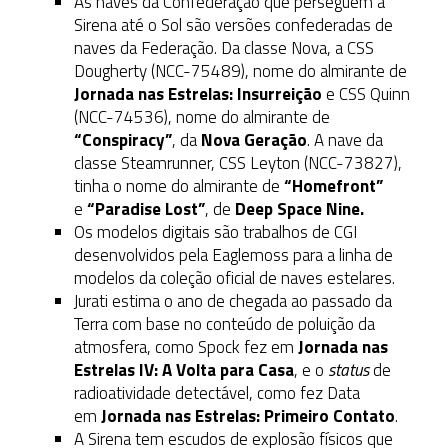
As naves da Confederação que perseguem a
Sirena até o Sol são versões confederadas de
naves da Federação. Da classe Nova, a CSS
Dougherty (NCC-75489), nome do almirante de
Jornada nas Estrelas: Insurreição
e CSS Quinn
(NCC-74536), nome do almirante de
“Conspiracy”
, da
Nova Geração
. A nave da
classe Steamrunner, CSS Leyton (NCC-73827),
tinha o nome do almirante de
“Homefront”
e
“Paradise Lost”
, de
Deep Space Nine.
Os modelos digitais são trabalhos de CGI
desenvolvidos pela Eaglemoss para a linha de
modelos da coleção oficial de naves estelares.
Jurati estima o ano de chegada ao passado da
Terra com base no conteúdo de poluição da
atmosfera, como Spock fez em
Jornada nas
Estrelas IV: A Volta para Casa
, e o
status
de
radioatividade detectável, como fez Data
em
Jornada nas Estrelas: Primeiro Contato
.
A Sirena tem escudos de explosão físicos que