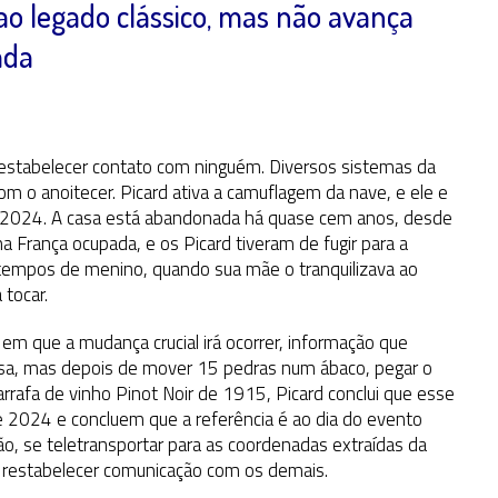
o legado clássico, mas não avança
ada
 estabelecer contato com ninguém. Diversos sistemas da
com o anoitecer. Picard ativa a camuflagem da nave, e ele e
m 2024. A casa está abandonada há quase cem anos, desde
 França ocupada, e os Picard tiveram de fugir para a
s tempos de menino, quando sua mãe o tranquilizava ao
 tocar.
em que a mudança crucial irá ocorrer, informação que
assa, mas depois de mover 15 pedras num ábaco, pegar o
rrafa de vinho Pinot Noir de 1915, Picard conclui que esse
e 2024 e concluem que a referência é ao dia do evento
tão, se teletransportar para as coordenadas extraídas da
ar restabelecer comunicação com os demais.