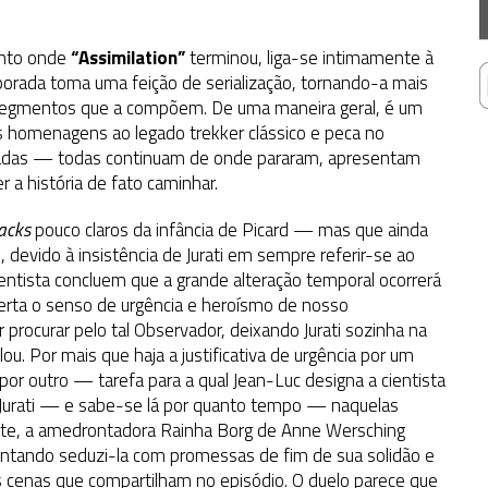
onto onde
“Assimilation”
terminou, liga-se intimamente à
orada toma uma feição de serialização, tornando-a mais
 segmentos que a compõem. De uma maneira geral, é um
as homenagens ao legado trekker clássico e peca no
adas — todas continuam de onde pararam, apresentam
 a história de fato caminhar.
acks
pouco claros da infância de Picard — mas que ainda
devido à insistência de Jurati em sempre referir-se ao
entista concluem que a grande alteração temporal ocorrerá
erta o senso de urgência e heroísmo de nosso
r procurar pelo tal Observador, deixando Jurati sozinha na
u. Por mais que haja a justificativa de urgência por um
or outro — tarefa para a qual Jean-Luc designa a cientista
 Jurati — e sabe-se lá por quanto tempo — naquelas
nte, a amedrontadora Rainha Borg de Anne Wersching
ntando seduzi-la com promessas de fim de sua solidão e
 cenas que compartilham no episódio. O duelo parece que