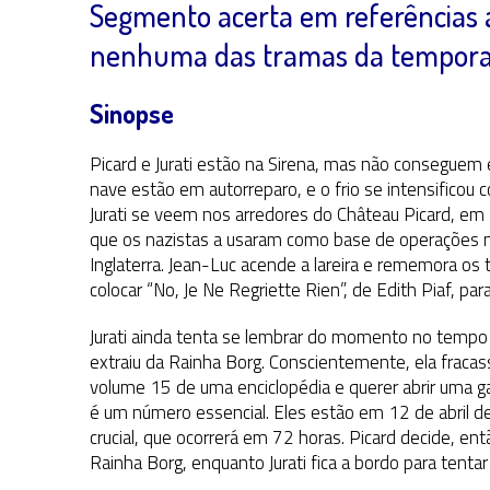
Segmento acerta em referências a
nenhuma das tramas da tempor
Sinopse
Picard e Jurati estão na Sirena, mas não conseguem
nave estão em autorreparo, e o frio se intensificou 
Jurati se veem nos arredores do Château Picard, e
que os nazistas a usaram como base de operações na
Inglaterra. Jean-Luc acende a lareira e rememora o
colocar “No, Je Ne Regriette Rien”, de Edith Piaf, para
Jurati ainda tenta se lembrar do momento no tempo 
extraiu da Rainha Borg. Conscientemente, ela frac
volume 15 de uma enciclopédia e querer abrir uma ga
é um número essencial. Eles estão em 12 de abril d
crucial, que ocorrerá em 72 horas. Picard decide, en
Rainha Borg, enquanto Jurati fica a bordo para tent