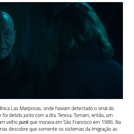
línica Las Mariposas, onde haviam detectado o sinal do
 foi detido junto com a dra. Teresa. Tomam, então, um
 um velho
punk
que morava em São Francisco em 1986. Na
s, mas descobre que somente os sistemas da Imigração as