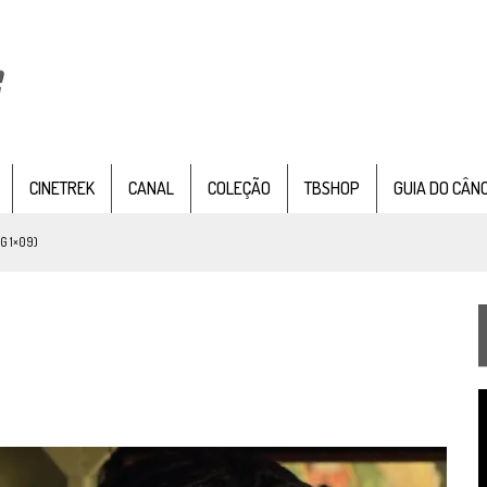
CINETREK
CANAL
COLEÇÃO
TBSHOP
GUIA DO CÂN
G 1×09)
TEMPORADA DE STRANGE NEW WORDS
 FILME DE FÃS AXANAR HORAS APÓS ESTREIA
 – “THE GRIFFIN INCIDENT” (4×02)
FIM DE UMA ERA NA SDCC
T
STAR TREK
SOBRE DIFERENTES PONTOS DE VISTA
d
v
SILIS
JÁ DISPONÍVEL EM PRÉ-VENDA!