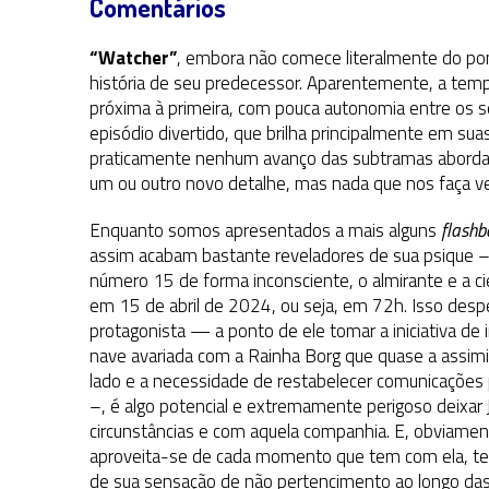
Comentários
“Watcher”
, embora não comece literalmente do p
história de seu predecessor. Aparentemente, a temp
próxima à primeira, com pouca autonomia entre os
episódio divertido, que brilha principalmente em su
praticamente nenhum avanço das subtramas abord
um ou outro novo detalhe, mas nada que nos faça ver
Enquanto somos apresentados a mais alguns
flashb
assim acabam bastante reveladores de sua psique –, 
número 15 de forma inconsciente, o almirante e a ci
em 15 de abril de 2024, ou seja, em 72h. Isso desp
protagonista — a ponto de ele tomar a iniciativa de i
nave avariada com a Rainha Borg que quase a assimilo
lado e a necessidade de restabelecer comunicações p
–, é algo potencial e extremamente perigoso deixar
circunstâncias e com aquela companhia. E, obviame
aproveita-se de cada momento que tem com ela, te
de sua sensação de não pertencimento ao longo das