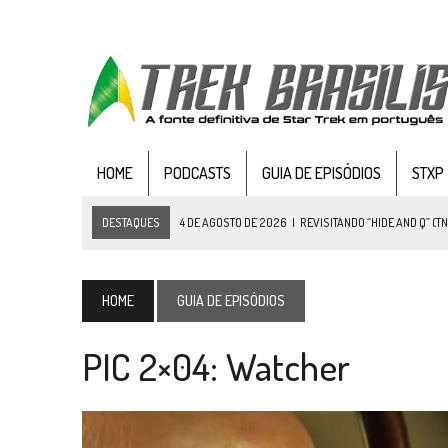
HOME
PODCASTS
GUIA DE EPISÓDIOS
STXP
DESTAQUES
4 DE AGOSTO DE 2026
|
REVISITANDO “HIDE AND Q” (TN
3 DE AGOSTO DE 2026
|
VEJA FOTOS DO TERCEIRO EPISÓDIO DA 4ª 
3 DE AGOSTO DE 2026
|
PARAMOUNT E CBS DERRUBAM NOVO VÍDEO DO
HOME
GUIA DE EPISÓDIOS
2 DE AGOSTO DE 2026
|
TB AO VIVO | STAR TREK: STRANGE NEW WORLDS
PIC 2×04: Watcher
1 DE AGOSTO DE 2026
|
ELENCO DE STRANGE NEW WORLDS ENCARA O 
31 DE JULHO DE 2026
|
GRANDES JORNADAS | QUATRO EPISÓDIOS DE
31 DE JULHO DE 2026
|
BOX DELUXE DO ANO 5 DA
COLEÇÃO TREK BRA