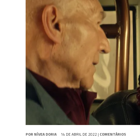
31 DE JULHO DE 2026
|
SNW 4×02: THE GRIFFIN INCIDENT
31 DE JULHO DE 2026
|
SCOTT BAKULA REVISITA O LEGADO DE ENTERP
5 DE AGOSTO DE 2026
|
BALDE DO ODO #122 CHILDREN OF TIME
POR
NÍVEA DORIA
14 DE ABRIL DE 2022
|
COMENTÁRIOS