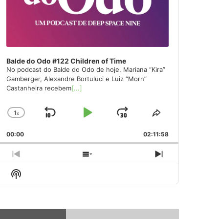
Balde do Odo #122 Children of Time
No podcast do Balde do Odo de hoje, Mariana “Kira”
Gamberger, Alexandre Bortuluci e Luiz “Morn”
Castanheira recebem
[...]
1
x
Skip
Play
Jump
Change
Share
Playback
This
Backward
Pause
Forward
00:00
Rate
02:11:58
Episode
Previous
Show
Next
Episode
Episodes
Episode
Show
List
Podcast
Information