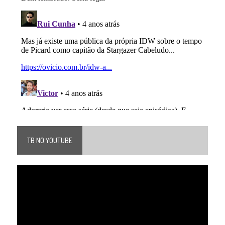
TB NO YOUTUBE
Tocador
de
vídeo