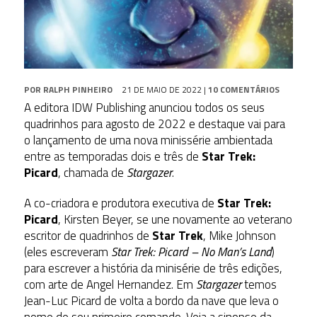
POR
RALPH PINHEIRO
21 DE MAIO DE 2022
|
10 COMENTÁRIOS
A editora IDW Publishing anunciou todos os seus
quadrinhos para agosto de 2022 e destaque vai para
o lançamento de uma nova minissérie ambientada
entre as temporadas dois e três de
Star Trek:
Picard
, chamada de
Stargazer
.
A co-criadora e produtora executiva de
Star Trek:
Picard
, Kirsten Beyer, se une novamente ao veterano
escritor de quadrinhos de
Star Trek
, Mike Johnson
(eles escreveram
Star Trek: Picard – No Man’s Land
)
para escrever a história da minisérie de três edições,
com arte de Angel Hernandez. Em
Stargazer
temos
Jean-Luc Picard de volta a bordo da nave que leva o
nome de seu primeiro comando. Veja a sinopse da