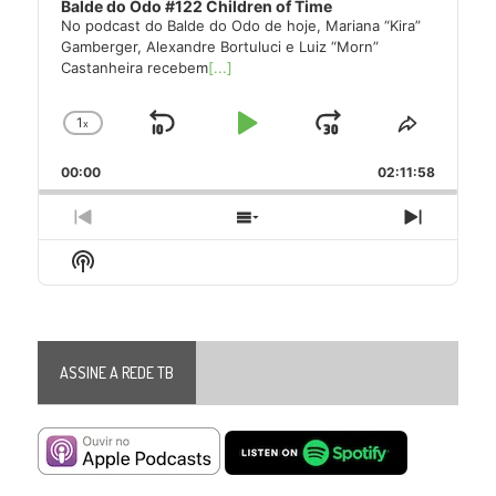
Balde do Odo #122 Children of Time
No podcast do Balde do Odo de hoje, Mariana “Kira”
Gamberger, Alexandre Bortuluci e Luiz “Morn”
Castanheira recebem
[...]
1
x
Skip
Play
Jump
Change
Share
Playback
This
Backward
Pause
Forward
00:00
Rate
02:11:58
Episode
Previous
Show
Next
Episode
Episodes
Episode
Show
List
Podcast
Information
ASSINE A REDE TB