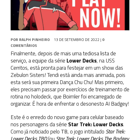
POR
RALPH PINHEIRO
13 DE SETEMBRO DE 2022
|
0
COMENTÁRIOS
Finalmente, depois de mais uma tediosa lista de
serviço, a equipe da série
Lower Decks
, na USS
Cerritos, está pronta para festejar em um show das
Zebulon Sisters! Tendi está ainda mais animada, pois
esta será sua primeira Dança Chu Chu! Mas primeiro,
eles precisam passar por exercícios de treinamento de
rotina no holodeck, que Boimler foi encarregado de
organizar. É hora de enfrentar o desonesto AI Badgey!
Este é o enredo do novo game para celular baseado
nos personagens da série
Star Trek:
Lower Decks
.
Como já noticiado pelo
TB
, o jogo intitulado
Star Trek:
Lower Decks TBD
(ou
Star Trek: Lower Decks The Badgey