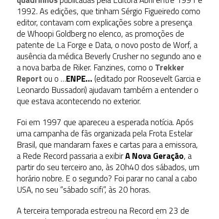
1992. As edições, que tinham Sérgio Figueiredo como
editor, contavam com explicações sobre a presença
de Whoopi Goldberg no elenco, as promoções de
patente de La Forge e Data, o novo posto de Worf, a
ausência da médica Beverly Crusher no segundo ano e
a nova barba de Riker. Fanzines, como o
Trekker
Report
ou o …
ENPE…
(editado por Roosevelt Garcia e
Leonardo Bussadori) ajudavam também a entender o
que estava acontecendo no exterior.
Foi em 1997 que apareceu a esperada notícia. Após
uma campanha de fãs organizada pela Frota Estelar
Brasil, que mandaram faxes e cartas para a emissora,
a Rede Record passaria a exibir
A Nova Geração
, a
partir do seu terceiro ano, às 20h40 dos sábados, um
horário nobre. E o segundo? Foi parar no canal a cabo
USA, no seu “sábado scifi”, às 20 horas.
A terceira temporada estreou na Record em 23 de