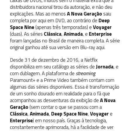
caixas de DVDs, muitos sem o material extra que a
distribuidora nacional tirou da autoração, e não deu
explicações. Mas ao menos
A Nova Geração
saiu
completa por aqui em DVD, ao contrário de
Deep
Space Nine
(apenas três temporadas) e
Voyager
(duas). As séries
Clássica
,
Animada
, e
Enterprise
foram lançadas no Brasil de maneira completa. A série
original ganhou até sua versão em Blu-ray aqui.
Desde 31 de dezembro de 2016, a Netflix
disponibiliza em seu catálogo as séries de
Jornada
, e
com dublagem. A plataforma de
streaming
Paramount+ e a Prime Video também contam com
algumas das séries disponíveis. Essa é transformação
de um sonho dourado em realidade para o fã que
acompanhou as desventuras da exibição de
A Nova
Geração
(sem contar o que se passou com a
Clássica
,
Animada
,
Deep Space Nine
,
Voyager
e
Enterprise
) em nosso país. Graças à tecnologia,
constantemente aprimorada, há a facilidade de ver