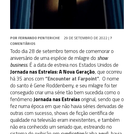
POR
FERNANDO PENTERICHE
29 DE SETEMBRO DE 2022
|
7
COMENTÁRIOS
Todo dia 28 de setembro temos de comemorar o
aniversário de uma espécie de milagre do
show
business
. É a data de estreia nos Estados Unidos de
Jornada nas Estrelas: A Nova Geração
, que ocorreu
há 35 anos com
“Encounter at Farpoint”
. O nome
do santo é Gene Roddenberry, e seu milagre foi ter
conseguido criar uma série tão bem sucedida como o
fenômeno
Jornada nas Estrelas
original, sendo que o
fez numa época em que não havia séries derivadas de
outras com sucesso, shows de ficção científica de
qualidade na televisão eram inexistentes, e também
não era conhecido um seriado que, estreando no
sistema de exibição em
syndication
(saiba
aqui
), havia