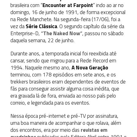
brasileira com “
Encounter at Farpoint
” indo ao ar no
domingo, 16 de junho de 1991, de forma excepcional
na Rede Manchete. Na segunda-feira (17/06), foi a
vez da
Série Clássica
. O segundo capítulo da série da
Enterprise-D,
“
The Naked Now
“
, passou no sábado
daquela semana, 22 de junho.
Durante anos, a temporada inicial foi reexibida até
cansar, sendo que migrou para a Rede Record em
1994. Naquele mesmo ano,
A Nova Geração
terminou, com 178 episódios em sete anos, e os
trekkers brasileiros eram dependentes de eventos de
fãs para conseguir assistir alguma coisa inédita, que
era gravada lá de fora, enviada ao nosso país pelo
correio, e legendada para os eventos.
Nessa época pré-internet e pré-TV por assinatura,
uma boa maneira de acompanhar o que rolava, além
dos encontros, era por meio das
revistas em
quadrinhos
publicadas pela Editora Abril entre 1991 e