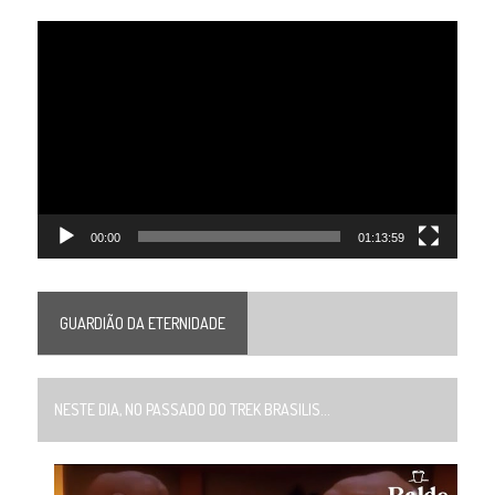
Tocador
de
vídeo
00:00
01:13:59
GUARDIÃO DA ETERNIDADE
NESTE DIA, NO PASSADO DO TREK BRASILIS...