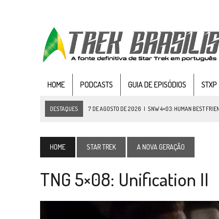
HOME
PODCASTS
GUIA DE EPISÓDIOS
STXP
DESTAQUES
7 DE AGOSTO DE 2026
|
SNW 4×03: HUMAN BEST FRIE
6 DE AGOSTO DE 2026
|
NOVA TEMPORADA DE
THE CE
5 DE AGOSTO DE 2026
|
BALDE DO ODO #122 CHILDREN OF TIME
HOME
STAR TREK
A NOVA GERAÇÃO
4 DE AGOSTO DE 2026
|
REVISITANDO “HIDE AND Q” (TNG 1×09)
TNG 5×08: Unification II
3 DE AGOSTO DE 2026
|
VEJA FOTOS DO TERCEIRO EPISÓDIO DA 4ª 
3 DE AGOSTO DE 2026
|
PARAMOUNT E CBS DERRUBAM NOVO VÍDEO DO
2 DE AGOSTO DE 2026
|
TB AO VIVO | STAR TREK: STRANGE NEW WORLDS