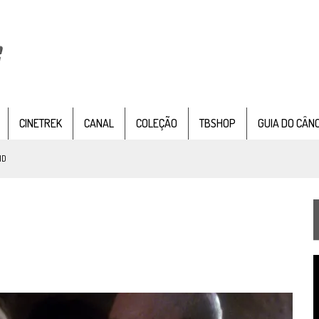
CINETREK
CANAL
COLEÇÃO
TBSHOP
GUIA DO CÂN
ND
NTER SEAT
, SÉRIE DOCUMENTAL DE
STAR TREK
, CHEGA EM 8 DE SETEMBRO
TEMPORADA DE STRANGE NEW WORDS
T
 FILME DE FÃS AXANAR HORAS APÓS ESTREIA
d
v
 – “THE GRIFFIN INCIDENT” (4×02)