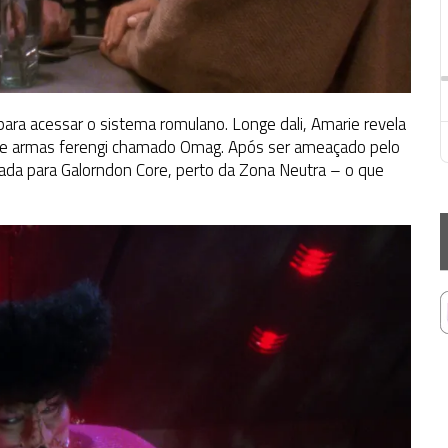
para acessar o sistema romulano. Longe dali, Amarie revela
e de armas ferengi chamado Omag. Após ser ameaçado pelo
ada para Galorndon Core, perto da Zona Neutra – o que