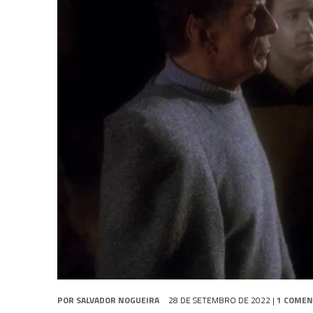
1 DE AGOSTO DE 2026
|
ELENCO DE STRANGE NEW WORLDS ENCARA O 
31 DE JULHO DE 2026
|
GRANDES JORNADAS | QUATRO EPISÓDIOS DE
7 DE AGOSTO DE 2026
|
GRANDES JORNADAS | SEIS EPISÓDIOS DE
ST
POR
SALVADOR NOGUEIRA
28 DE SETEMBRO DE 2022
|
1 COMEN