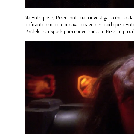
Na Enterprise, Riker continua a investigar o roubo d
traficante que comandava a nave destruída pela Ente
Pardek leva Spock para conversar com Neral, o procôn