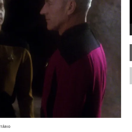
FIM DE UMA ERA NA SDCC
STAR TREK
SOBRE DIFERENTES PONTOS DE VISTA
AR TREK
SOBRE PATERNIDADE
N
TÁRIO