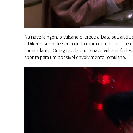
Na nave klingon, o vulcano oferece a Data sua ajuda 
a Riker o sócio de seu marido morto, um traficant
comandante, Omag revela que a nave vulcana foi lev
aponta para um possível envolvimento romulano.