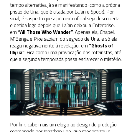
tempo alternativa já se manifestando (como a própria
prisão de Una, que é citada por La’an e Spock). Por
sinal, é suspeito que a primeira oficial seja descoberta
e detida logo depois que La’an deixou a Enterprise,
em
“All Those Who Wander”
. Apenas ela, Chapel,
M’Benga e Pike sabiam do segredo de Una, e só ela
reagiu negativamente à revelação, em
“Ghosts of
Illyria”
. Fica como uma provocação dos roteiristas, até
que a segunda temporada possa esclarecer o mistério.
Por fim, cabe mais um elogio ao design de produção
coordenado por Jonathan Lee, que modernizou o