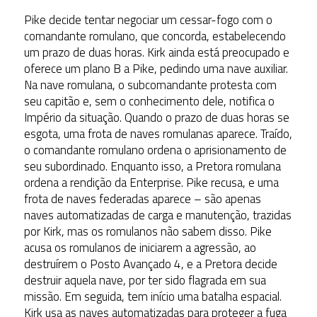
Pike decide tentar negociar um cessar-fogo com o
comandante romulano, que concorda, estabelecendo
um prazo de duas horas. Kirk ainda está preocupado e
oferece um plano B a Pike, pedindo uma nave auxiliar.
Na nave romulana, o subcomandante protesta com
seu capitão e, sem o conhecimento dele, notifica o
Império da situação. Quando o prazo de duas horas se
esgota, uma frota de naves romulanas aparece. Traído,
o comandante romulano ordena o aprisionamento de
seu subordinado. Enquanto isso, a Pretora romulana
ordena a rendição da Enterprise. Pike recusa, e uma
frota de naves federadas aparece – são apenas
naves automatizadas de carga e manutenção, trazidas
por Kirk, mas os romulanos não sabem disso. Pike
acusa os romulanos de iniciarem a agressão, ao
destruírem o Posto Avançado 4, e a Pretora decide
destruir aquela nave, por ter sido flagrada em sua
missão. Em seguida, tem início uma batalha espacial.
Kirk usa as naves automatizadas para proteger a fuga