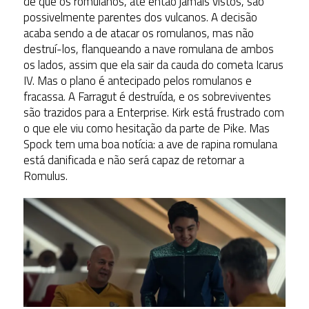
de que os romulanos, até então jamais vistos, são
possivelmente parentes dos vulcanos. A decisão
acaba sendo a de atacar os romulanos, mas não
destruí-los, flanqueando a nave romulana de ambos
os lados, assim que ela sair da cauda do cometa Icarus
IV. Mas o plano é antecipado pelos romulanos e
fracassa. A Farragut é destruída, e os sobreviventes
são trazidos para a Enterprise. Kirk está frustrado com
o que ele viu como hesitação da parte de Pike. Mas
Spock tem uma boa notícia: a ave de rapina romulana
está danificada e não será capaz de retornar a
Romulus.