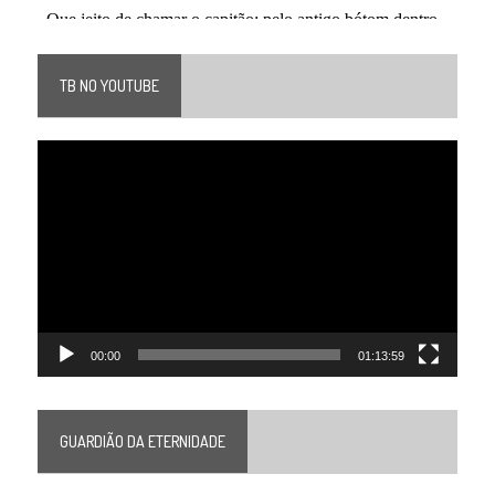
TB NO YOUTUBE
Tocador
de
vídeo
00:00
01:13:59
GUARDIÃO DA ETERNIDADE