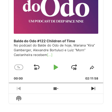
Balde do Odo #122 Children of Time
No podcast do Balde do Odo de hoje, Mariana “Kira”
Gamberger, Alexandre Bortuluci e Luiz “Morn”
Castanheira recebem
[...]
1
x
Skip
Play
Jump
Change
Share
Playback
This
Backward
Pause
Forward
00:00
Rate
02:11:58
Episode
Previous
Show
Next
Episode
Episodes
Episode
Show
List
Podcast
Information