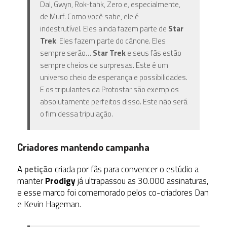
Dal, Gwyn, Rok-tahk, Zero e, especialmente,
de Murf. Como você sabe, ele é
indestrutível. Eles ainda fazem parte de
Star
Trek
. Eles fazem parte do cânone. Eles
sempre serão…
Star Trek
e seus fãs estão
sempre cheios de surpresas. Este é um
universo cheio de esperança e possibilidades.
E os tripulantes da Protostar são exemplos
absolutamente perfeitos disso. Este não será
o fim dessa tripulação.
Criadores mantendo campanha
A
petição
criada por fãs para convencer o estúdio a
manter
Prodigy
já ultrapassou as 30.000 assinaturas,
e esse marco foi comemorado pelos co-criadores Dan
e Kevin Hageman.