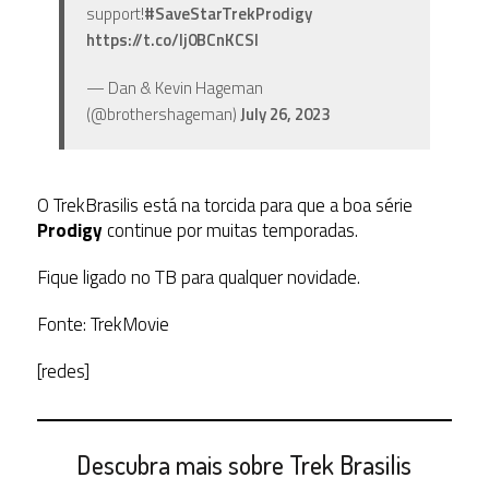
support!
#SaveStarTrekProdigy
https://t.co/lj0BCnKCSl
— Dan & Kevin Hageman
(@brothershageman)
July 26, 2023
O TrekBrasilis está na torcida para que a boa série
Prodigy
continue por muitas temporadas.
Fique ligado no TB para qualquer novidade.
Fonte: TrekMovie
[redes]
Descubra mais sobre Trek Brasilis