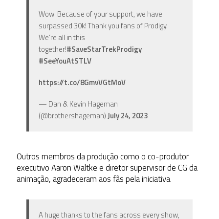
Wow. Because of your support, we have
surpassed 30k! Thank you fans of Prodigy.
We’re all in this
together!
#SaveStarTrekProdigy
#SeeYouAtSTLV
https://t.co/8GmvVGtMoV
— Dan & Kevin Hageman
(@brothershageman)
July 24, 2023
Outros membros da produção como o co-produtor
executivo Aaron Waltke e diretor supervisor de CG da
animação, agradeceram aos fãs pela iniciativa.
A huge thanks to the fans across every show,