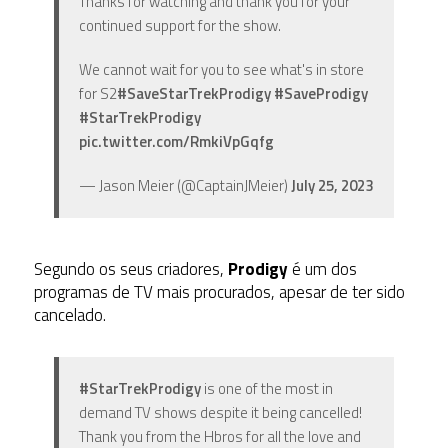
Thanks for watching and thank you for your
continued support for the show.
We cannot wait for you to see what's in store
for S2
#SaveStarTrekProdigy
#SaveProdigy
#StarTrekProdigy
pic.twitter.com/RmkiVpGqfg
— Jason Meier (@CaptainJMeier)
July 25, 2023
Segundo os seus criadores,
Prodigy
é um dos
programas de TV mais procurados, apesar de ter sido
cancelado.
#StarTrekProdigy
is one of the most in
demand TV shows despite it being cancelled!
Thank you from the Hbros for all the love and