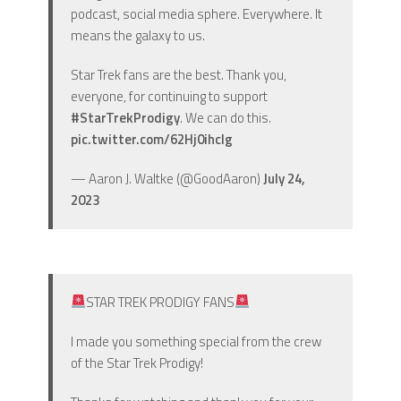
podcast, social media sphere. Everywhere. It
means the galaxy to us.
Star Trek fans are the best. Thank you,
everyone, for continuing to support
#StarTrekProdigy
. We can do this.
pic.twitter.com/62Hj0ihclg
— Aaron J. Waltke (@GoodAaron)
July 24,
2023
STAR TREK PRODIGY FANS
I made you something special from the crew
of the Star Trek Prodigy!