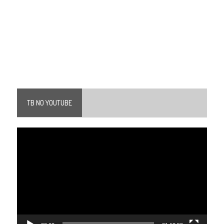
TB NO YOUTUBE
Tocador
de
vídeo