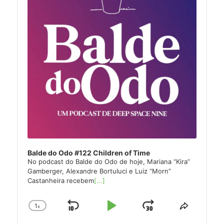
Balde do Odo #122 Children of Time
No podcast do Balde do Odo de hoje, Mariana “Kira”
Gamberger, Alexandre Bortuluci e Luiz “Morn”
Castanheira recebem
[...]
1
x
Skip
Play
Jump
Change
Share
Playback
This