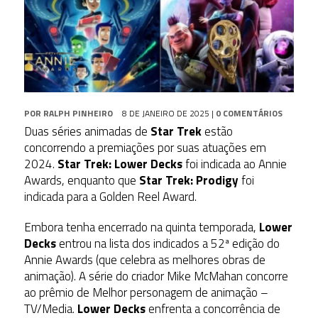
POR
RALPH PINHEIRO
8 DE JANEIRO DE 2025
|
0 COMENTÁRIOS
Duas séries animadas de
Star Trek
estão
concorrendo a premiações por suas atuações em
2024.
Star Trek: Lower Decks
foi indicada ao Annie
Awards, enquanto que
Star Trek: P
rodigy
foi
indicada para a Golden Reel Award.
Embora tenha encerrado na quinta temporada,
Lower
Decks
entrou na lista dos indicados a 52ª edição do
Annie Awards (que celebra as melhores obras de
animação). A série do criador Mike McMahan concorre
ao prêmio de Melhor personagem de animação –
TV/Media.
Lower Decks
enfrenta a concorrência de