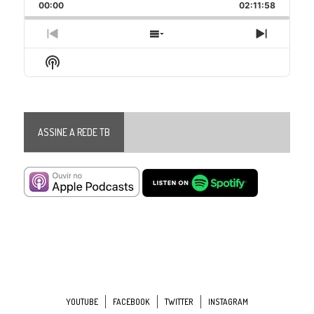
Backward
Pause
Forward
00:00
Rate
02:11:58
Episode
Previous
Show
Next
Episode
Episodes
Episode
Show
List
Podcast
Information
ASSINE A REDE TB
YOUTUBE
FACEBOOK
TWITTER
INSTAGRAM