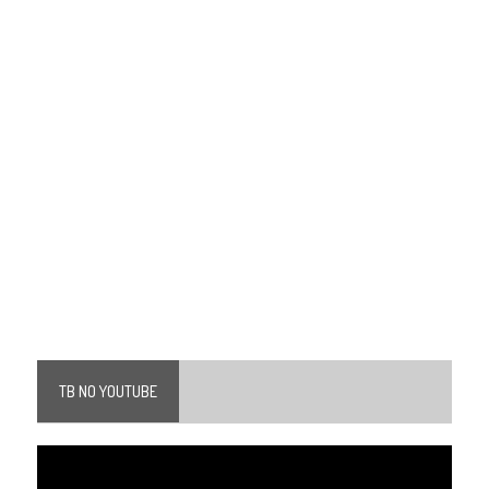
TB NO YOUTUBE
Tocador
de