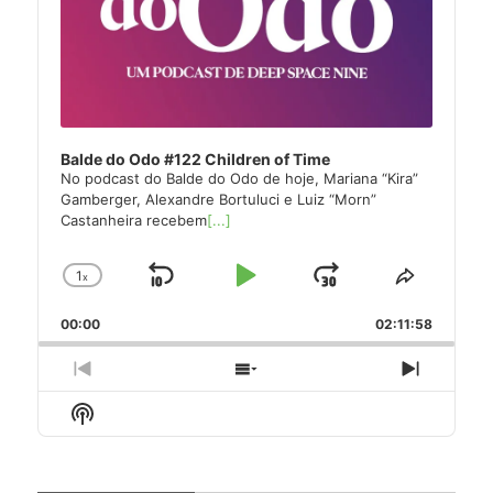
Balde do Odo #122 Children of Time
No podcast do Balde do Odo de hoje, Mariana “Kira”
Gamberger, Alexandre Bortuluci e Luiz “Morn”
Castanheira recebem
[...]
1
x
Skip
Play
Jump
Change
Share
Playback
This
Backward
Pause
Forward
00:00
Rate
02:11:58
Episode
Previous
Show
Next
Episode
Episodes
Episode
Show
List
Podcast
Information