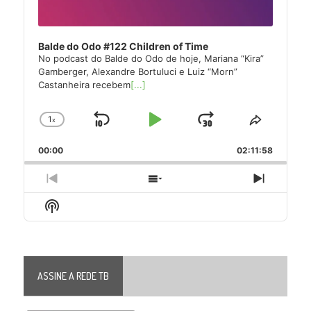
Balde do Odo #122 Children of Time
No podcast do Balde do Odo de hoje, Mariana “Kira”
Gamberger, Alexandre Bortuluci e Luiz “Morn”
Castanheira recebem
[...]
1
x
Skip
Play
Jump
Change
Share
Playback
This
Backward
Pause
Forward
00:00
Rate
02:11:58
Episode
Previous
Show
Next
Episode
Episodes
Episode
Show
List
Podcast
Information
ASSINE A REDE TB