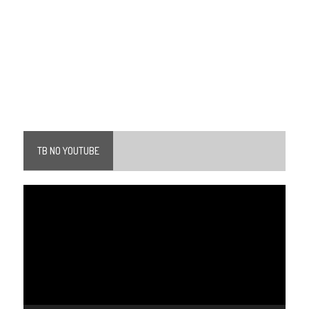
TB NO YOUTUBE
Tocador
de
vídeo