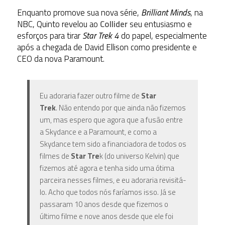
Enquanto promove sua nova série,
Brilliant Minds
, na
NBC, Quinto revelou ao
Collider
seu entusiasmo e
esforços para tirar
Star Trek 4
do papel, especialmente
após a chegada de David Ellison como presidente e
CEO da nova Paramount.
Eu adoraria fazer outro filme
de
Star
Trek
.
Não entendo por que ainda não fizemos
um
, mas espero que agora que a fusão entre
a
Skydance
e a Paramount, e como a
Skydance tem sido a financiadora de todos os
filmes
de
Star Tre
k (do universo Kelvin)
que
fizemos até agora e tenha sido uma ótima
parceira nesses filmes, e
eu adoraria revisitá-
lo. Acho que todos nós faríamos isso.
Já se
passaram 10 anos desde que fizemos o
último filme e nove anos desde que ele foi