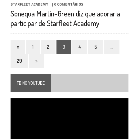
STARFLEET ACADEMY
|
0 COMENTÁRIOS
Sonequa Martin-Green diz que adoraria
participar de Starfleet Academy
«
1
2
3
4
5
…
29
»
TB NO YOUTUBE
Tocador
de
vídeo