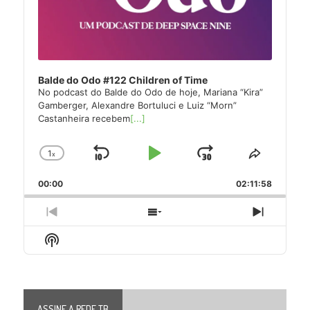
Balde do Odo #122 Children of Time
No podcast do Balde do Odo de hoje, Mariana “Kira”
Gamberger, Alexandre Bortuluci e Luiz “Morn”
Castanheira recebem
[...]
1
x
Skip
Play
Jump
Change
Share
Playback
This
Backward
Pause
Forward
00:00
Rate
02:11:58
Episode
Previous
Show
Next
Episode
Episodes
Episode
Show
List
Podcast
Information
ASSINE A REDE TB