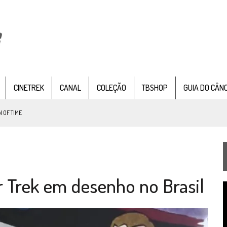
CINETREK
CANAL
COLEÇÃO
TBSHOP
GUIA DO CÂN
 OF TIME
TEMPORADA DE STRANGE NEW WORDS
 FILME DE FÃS AXANAR HORAS APÓS ESTREIA
 Trek em desenho no Brasil
 – “THE GRIFFIN INCIDENT” (4×02)
T
FIM DE UMA ERA NA SDCC
d
v
STAR TREK
SOBRE DIFERENTES PONTOS DE VISTA