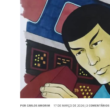
31 DE JULHO DE 2026
|
BOX DELUXE DO ANO 5 DA
COLEÇÃO TREK BRA
31 DE JULHO DE 2026
|
SNW 4×02: THE GRIFFIN INCIDENT
6 DE AGOSTO DE 2026
|
AVALIE E COMENTE SNW 4×03: HUMAN BEST F
POR
CARLOS AMORIM
17 DE MARÇO DE 2026
|
2 COMENTÁRIOS