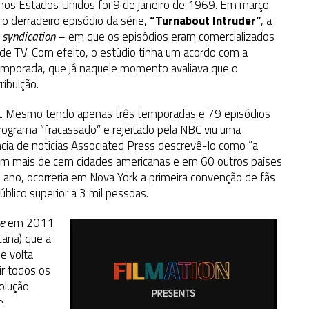
nos Estados Unidos foi 9 de janeiro de 1969. Em março
 derradeiro episódio da série,
“Turnabout Intruder”
, a
m
syndication
– em que os episódios eram comercializados
 de TV. Com efeito, o estúdio tinha um acordo com a
 temporada, que já naquele momento avaliava que o
ibuição.
ia. Mesmo tendo apenas três temporadas e 79 episódios
programa “fracassado” e rejeitado pela NBC viu uma
cia de notícias Associated Press descrevê-lo como “a
 em mais de cem cidades americanas e em 60 outros países
e ano, ocorreria em Nova York a primeira convenção de fãs
blico superior a 3 mil pessoas.
e
em 2011
cana) que a
e volta
ir todos os
solução
e