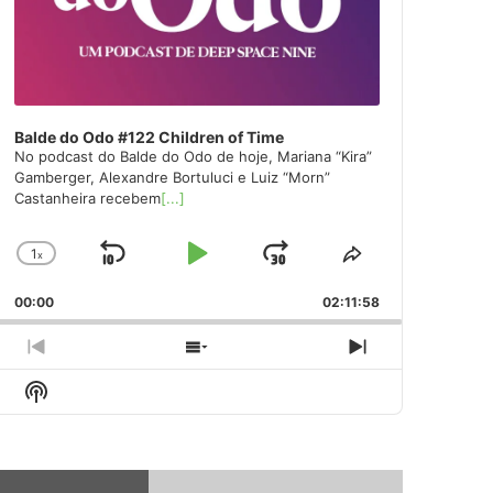
Balde do Odo #122 Children of Time
No podcast do Balde do Odo de hoje, Mariana “Kira”
Gamberger, Alexandre Bortuluci e Luiz “Morn”
Castanheira recebem
[...]
1
x
Skip
Play
Jump
Change
Share
Playback
This
Backward
Pause
Forward
00:00
Rate
02:11:58
Episode
Previous
Show
Next
Episode
Episodes
Episode
Show
List
Podcast
Information