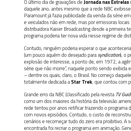
O último dia de gravações de
Jornada nas Estrelas
daquele ano, antes mesmo que a rede NBC exibisse o
Paramount já fazia publicidade da venda da série e
e veiculados não em rede, mas por emissoras locais
distribuidora Kaiser Broadcasting desde a primeira
programa poderia ter nova vida nesse regime de distr
Contudo, ninguém poderia esperar o que acontecer
(um pouco aquém do desejado para
syndication
), o 
explosão de interesse, a ponto de, em 1972, a agên
série que não morre”, naquele ponto sendo exibida
– dentre os quais, claro, o Brasil. No começo daquel
totalmente dedicada a
Star Trek
, que contou com pú
Grande erro da NBC (classificado pela revista
TV Guid
como um dos maiores da história da televisão ameri
rede tentou por anos retificar trazendo o programa d
com novos episódios. Contudo, o custo de reconstru
cenários e recomeçar tudo do zero era proibitivo. A 
encontrada foi recriar o programa em animação. Gen