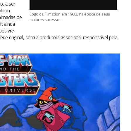
o, a ser
 Norm
Logo da Filmation em 1983, na época de seus
animadas de
maiores sucessos.
it ainda
ções
He-
série original, seria a produtora associada, responsável pela