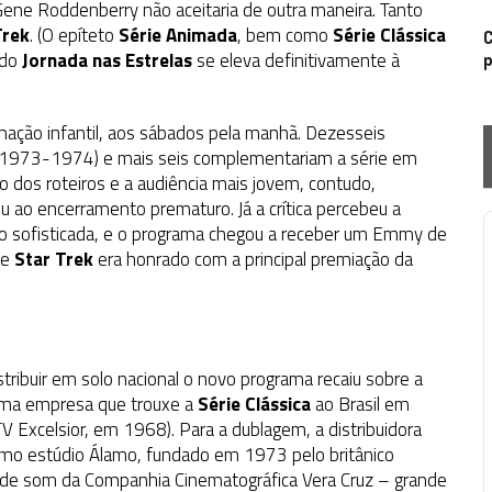
– Gene Roddenberry não aceitaria de outra maneira. Tanto
Trek
. (O epíteto
Série Animada
, bem como
Série Clássica
C
ndo
Jornada nas Estrelas
se eleva definitivamente à
p
amação infantil, aos sábados pela manhã. Dezesseis
 (1973-1974) e mais seis complementariam a série em
o dos roteiros e a audiência mais jovem, contudo,
 ao encerramento prematuro. Já a crítica percebeu a
co sofisticada, e o programa chegou a receber um Emmy de
P
ue
Star Trek
era honrado com a principal premiação da
stribuir em solo nacional o novo programa recaiu sobre a
sma empresa que trouxe a
Série Clássica
ao Brasil em
V Excelsior, em 1968). Para a dublagem, a distribuidora
imo estúdio Álamo, fundado em 1973 pelo britânico
co de som da Companhia Cinematográfica Vera Cruz – grande