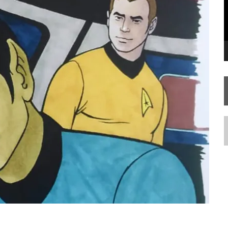
SILIS
JÁ DISPONÍVEL EM PRÉ-VENDA!
RIEND
N