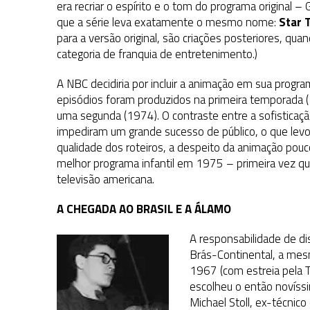
era recriar o espírito e o tom do programa original 
que a série leva exatamente o mesmo nome:
Star 
para a versão original, são criações posteriores, qua
categoria de franquia de entretenimento.)
A NBC decidiria por incluir a animação em sua progr
episódios foram produzidos na primeira temporada
uma segunda (1974). O contraste entre a sofisticaçã
impediram um grande sucesso de público, o que levou
qualidade dos roteiros, a despeito da animação pou
melhor programa infantil em 1975 – primeira vez q
televisão americana.
A CHEGADA AO BRASIL E A ÁLAMO
A responsabilidade de di
Brás-Continental, a me
1967 (com estreia pela T
escolheu o então novíss
Michael Stoll, ex-técni