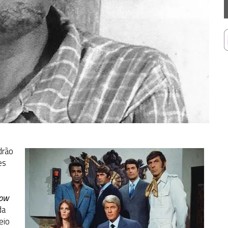
drão
es
how
da
eio