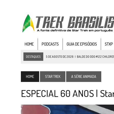
HOME
PODCASTS
GUIA DE EPISÓDIOS
STXP
DESTAQUES
5 DE AGOSTO DE 2026
|
BALDE DO ODO #122 CHILDREN
4 DE AGOSTO DE 2026
|
REVISITANDO “HIDE AND Q” (TNG 1×09)
3 DE AGOSTO DE 2026
|
VEJA FOTOS DO TERCEIRO EPISÓDIO DA 4ª 
HOME
STAR TREK
A SÉRIE ANIMADA
3 DE AGOSTO DE 2026
|
PARAMOUNT E CBS DERRUBAM NOVO VÍDEO DO
ESPECIAL 60 ANOS | Star
2 DE AGOSTO DE 2026
|
TB AO VIVO | STAR TREK: STRANGE NEW WORLDS
1 DE AGOSTO DE 2026
|
ELENCO DE STRANGE NEW WORLDS ENCARA O 
31 DE JULHO DE 2026
|
GRANDES JORNADAS | QUATRO EPISÓDIOS DE