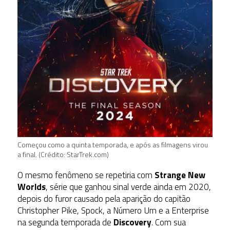
Começou como a quinta temporada, e após as filmagens virou
a final. (Crédito: StarTrek.com)
O mesmo fenômeno se repetiria com
Strange New
Worlds
, série que ganhou sinal verde ainda em 2020,
depois do furor causado pela aparição do capitão
Christopher Pike, Spock, a Número Um e a Enterprise
na segunda temporada de
Discovery
. Com sua