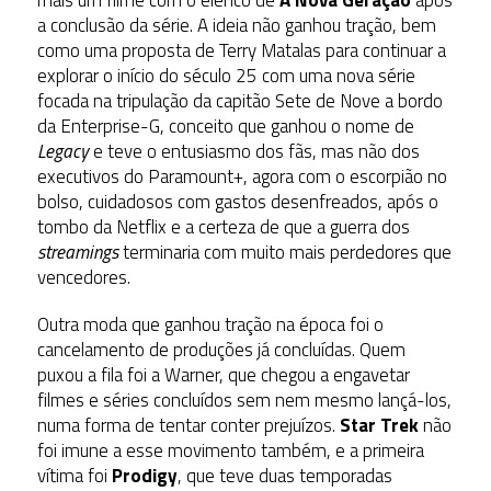
mais um filme com o elenco de
A Nova Geração
após
a conclusão da série. A ideia não ganhou tração, bem
como uma proposta de Terry Matalas para continuar a
explorar o início do século 25 com uma nova série
focada na tripulação da capitão Sete de Nove a bordo
da Enterprise-G, conceito que ganhou o nome de
Legacy
e teve o entusiasmo dos fãs, mas não dos
executivos do Paramount+, agora com o escorpião no
bolso, cuidadosos com gastos desenfreados, após o
tombo da Netflix e a certeza de que a guerra dos
streamings
terminaria com muito mais perdedores que
vencedores.
Outra moda que ganhou tração na época foi o
cancelamento de produções já concluídas. Quem
puxou a fila foi a Warner, que chegou a engavetar
filmes e séries concluídos sem nem mesmo lançá-los,
numa forma de tentar conter prejuízos.
Star Trek
não
foi imune a esse movimento também, e a primeira
vítima foi
Prodigy
, que teve duas temporadas