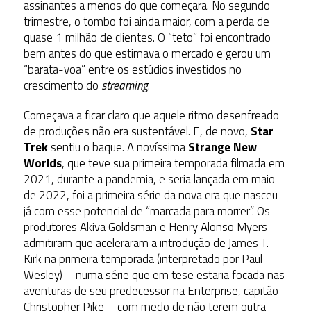
assinantes a menos do que começara. No segundo
trimestre, o tombo foi ainda maior, com a perda de
quase 1 milhão de clientes. O “teto” foi encontrado
bem antes do que estimava o mercado e gerou um
“barata-voa” entre os estúdios investidos no
crescimento do
streaming
.
Começava a ficar claro que aquele ritmo desenfreado
de produções não era sustentável. E, de novo,
Star
Trek
sentiu o baque. A novíssima
Strange New
Worlds
, que teve sua primeira temporada filmada em
2021, durante a pandemia, e seria lançada em maio
de 2022, foi a primeira série da nova era que nasceu
já com esse potencial de “marcada para morrer”. Os
produtores Akiva Goldsman e Henry Alonso Myers
admitiram que aceleraram a introdução de James T.
Kirk na primeira temporada (interpretado por Paul
Wesley) – numa série que em tese estaria focada nas
aventuras de seu predecessor na Enterprise, capitão
Christopher Pike – com medo de não terem outra