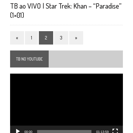
TB ao VIVO | Star Trek: Khan – “Paradise”
(1×01)
«
1
2
3
»
TB NO YOUTUBE
Tocador
de
vídeo
00:00
01:13:59