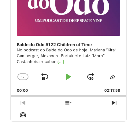
Balde do Odo #122 Children of Time
No podcast do Balde do Odo de hoje, Mariana “Kira”
Gamberger, Alexandre Bortuluci e Luiz “Morn”
Castanheira recebem
[...]
1
x
Skip
Play
Jump
Change
Share
Playback
This
Backward
Pause
Forward
00:00
Rate
02:11:58
Episode
Previous
Show
Next
Episode
Episodes
Episode
Show
List
Podcast
Information