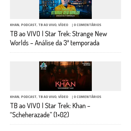
KHAN
,
PODCAST
,
TB AO VIVO
,
VÍDEO
|
0 COMENTÁRIOS
TB ao VIVO | Star Trek: Strange New
Worlds – Análise da 3ª temporada
KHAN
,
PODCAST
,
TB AO VIVO
,
VÍDEO
|
0 COMENTÁRIOS
TB ao VIVO | Star Trek: Khan –
“Scheherazade” (1×02)