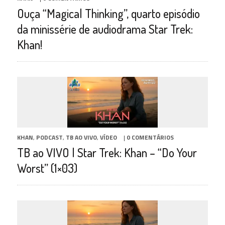
Ouça “Magical Thinking”, quarto episódio
da minissérie de audiodrama Star Trek:
Khan!
KHAN
,
PODCAST
,
TB AO VIVO
,
VÍDEO
|
0 COMENTÁRIOS
TB ao VIVO | Star Trek: Khan – “Do Your
Worst” (1×03)