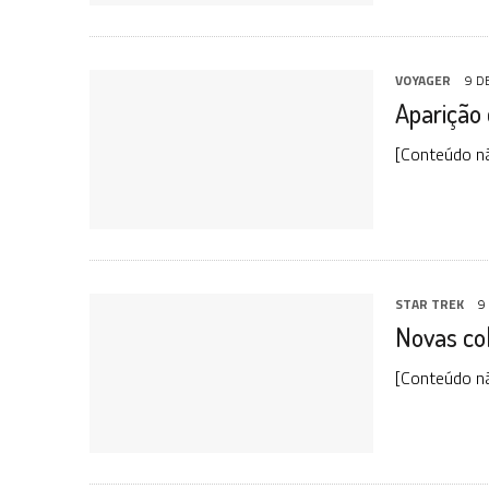
VOYAGER
9 D
Aparição 
[Conteúdo n
STAR TREK
9
Novas col
[Conteúdo n