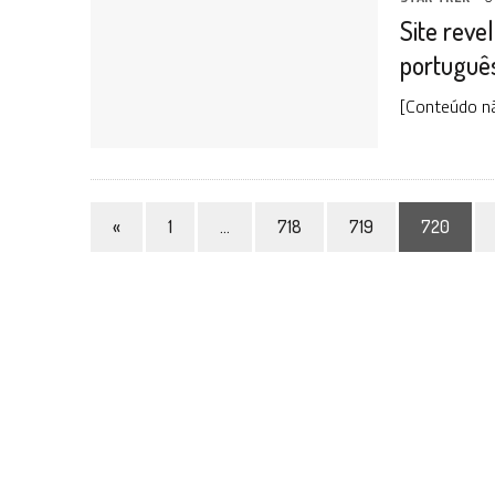
Site reve
portuguê
[Conteúdo n
«
1
…
718
719
720