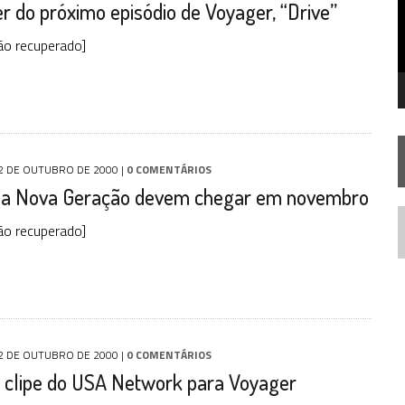
ler do próximo episódio de Voyager, “Drive”
 – “THE GRIFFIN INCIDENT” (4×02)
FIM DE UMA ERA NA SDCC
ão recuperado]
TA TEMPORADA DE
A NOVA GERAÇÃO
2 DE OUTUBRO DE 2000
|
0 COMENTÁRIOS
 da Nova Geração devem chegar em novembro
ão recuperado]
N
2 DE OUTUBRO DE 2000
|
0 COMENTÁRIOS
o clipe do USA Network para Voyager