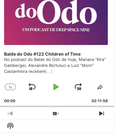
Balde do Odo #122 Children of Time
No podcast do Balde do Odo de hoje, Mariana “Kira”
Gamberger, Alexandre Bortuluci e Luiz “Morn”
Castanheira recebem
[...]
1
x
Skip
Play
Jump
Change
Share
Playback
This
Backward
Pause
Forward
00:00
Rate
02:11:58
Episode
Previous
Show
Next
Episode
Episodes
Episode
Show
List
Podcast
Information