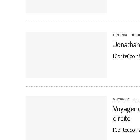
CINEMA
10 D
Jonathan
[Conteúdo n
VOYAGER
9 D
Voyager 
direito
[Conteúdo n