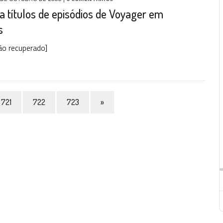
la títulos de episódios de Voyager em
s
ão recuperado]
721
722
723
»