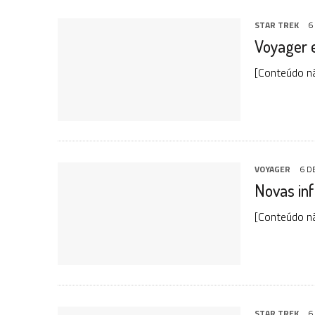
STAR TREK
6
Voyager 
[Conteúdo n
VOYAGER
6 D
Novas in
[Conteúdo n
STAR TREK
6