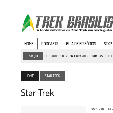
HOME
PODCASTS
GUIA DE EPISÓDIOS
STXP
DESTAQUES
7 DE AGOSTO DE 2026
|
GRANDES JORNADAS | SEIS E
7 DE AGOSTO DE 2026
|
SNW 4×03: HUMAN BEST FRIEND
6 DE AGOSTO DE 2026
|
NOVA TEMPORADA DE
THE CENTER SEAT
, SÉR
HOME
STAR TREK
5 DE AGOSTO DE 2026
|
BALDE DO ODO #122 CHILDREN OF TIME
Star Trek
4 DE AGOSTO DE 2026
|
REVISITANDO “HIDE AND Q” (TNG 1×09)
3 DE AGOSTO DE 2026
|
VEJA FOTOS DO TERCEIRO EPISÓDIO DA 4ª 
3 DE AGOSTO DE 2026
|
PARAMOUNT E CBS DERRUBAM NOVO VÍDEO DO
VOYAGER
13 