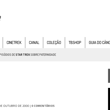
CINETREK
CANAL
COLEÇÃO
TBSHOP
GUIA DO CÂN
PISÓDIOS DE
STAR TREK
SOBRE PATERNIDADE
IE DOCUMENTAL DE
STAR TREK
, CHEGA EM 8 DE SETEMBRO
T
TEMPORADA DE STRANGE NEW WORDS
d
v
 FILME DE FÃS AXANAR HORAS APÓS ESTREIA
DE OUTUBRO DE 2000
|
0 COMENTÁRIOS