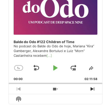
Balde do Odo #122 Children of Time
No podcast do Balde do Odo de hoje, Mariana “Kira”
Gamberger, Alexandre Bortuluci e Luiz “Morn”
Castanheira recebem
[...]
1
x
Skip
Play
Jump
Change
Share
Playback
This
Backward
Pause
Forward
00:00
Rate
02:11:58
Episode
Previous
Show
Next
Episode
Episodes
Episode
Show
List
Podcast
Information