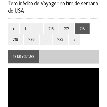
Tem inédito de Voyager no fim de semana
do USA
«
1
…
716
717
718
719
720
…
723
»
TB NO YOUTUBE
Tocador
de
vídeo