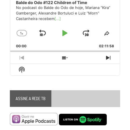
Balde do Odo #122 Children of Time
No podcast do Balde do Odo de hoje, Mariana “Kira”
Gamberger, Alexandre Bortuluci e Luiz “Morn”
Castanheira recebem
[...]
1
x
Skip
Play
Jump
Change
Share
Playback
This
Backward
Pause
Forward
00:00
Rate
02:11:58
Episode
Previous
Show
Next
Episode
Episodes
Episode
Show
List
Podcast
Information
ASSINE A REDE TB