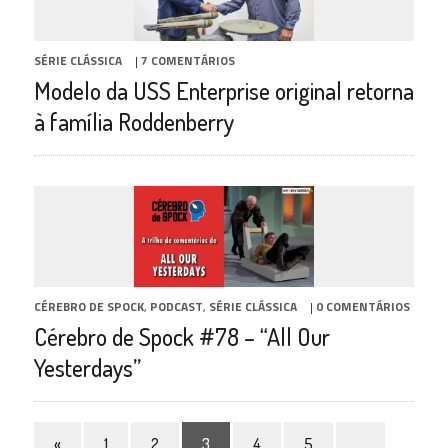
SÉRIE CLÁSSICA
|
7 COMENTÁRIOS
Modelo da USS Enterprise original retorna
à família Roddenberry
CÉREBRO DE SPOCK
,
PODCAST
,
SÉRIE CLÁSSICA
|
0 COMENTÁRIOS
Cérebro de Spock #78 – “All Our
Yesterdays”
«
1
2
3
4
5
…