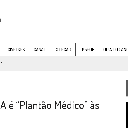
CINETREK
CANAL
COLEÇÃO
TBSHOP
GUIA DO CÂN
ND
IE DOCUMENTAL DE
STAR TREK
, CHEGA EM 8 DE SETEMBRO
A é “Plantão Médico” às
TEMPORADA DE STRANGE NEW WORDS
T
 FILME DE FÃS AXANAR HORAS APÓS ESTREIA
d
v
 – “THE GRIFFIN INCIDENT” (4×02)