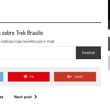
FIM DE UMA ERA NA SDCC
STAR TREK
SOBRE DIFERENTES PONTOS DE VISTA
AR TREK
SOBRE PATERNIDADE
sobre Trek Brasilis
notícias mais recentes por e-mail.
Assinar
N
PIN
SHARE
st
Next post