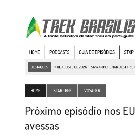
HOME
PODCASTS
GUIA DE EPISÓDIOS
STXP
DESTAQUES
7 DE AGOSTO DE 2026
|
SNW 4×03: HUMAN BEST FRIE
6 DE AGOSTO DE 2026
|
NOVA TEMPORADA DE
THE CENTER SEAT
, SÉR
5 DE AGOSTO DE 2026
|
BALDE DO ODO #122 CHILDREN OF TIME
HOME
STAR TREK
VOYAGER
4 DE AGOSTO DE 2026
|
REVISITANDO “HIDE AND Q” (TNG 1×09)
Próximo episódio nos EU
3 DE AGOSTO DE 2026
|
VEJA FOTOS DO TERCEIRO EPISÓDIO DA 4ª 
3 DE AGOSTO DE 2026
|
PARAMOUNT E CBS DERRUBAM NOVO VÍDEO DO
avessas
2 DE AGOSTO DE 2026
|
TB AO VIVO | STAR TREK: STRANGE NEW WORLDS