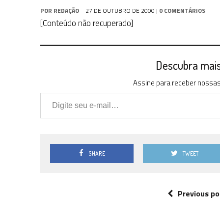
1 DE AGOSTO DE 2026
|
ELENCO DE STRANGE NEW WORLDS ENCARA O 
POR
REDAÇÃO
27 DE OUTUBRO DE 2000
|
0 COMENTÁRIOS
31 DE JULHO DE 2026
|
GRANDES JORNADAS | QUATRO EPISÓDIOS DE
[Conteúdo não recuperado]
7 DE AGOSTO DE 2026
|
GRANDES JORNADAS | SEIS EPISÓDIOS DE
ST
Descubra mais 
Assine para receber nossas 
Digite seu e-mail…
SHARE
TWEET
Previous po