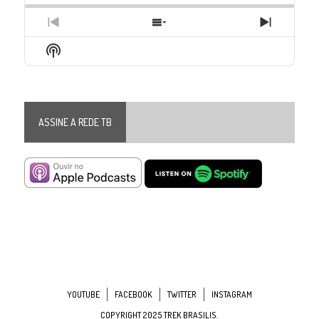
Previous
Show
Next
Episode
Episodes
Episode
Show
List
Podcast
Information
ASSINE A REDE TB
YOUTUBE
FACEBOOK
TWITTER
INSTAGRAM
COPYRIGHT 2025 TREK BRASILIS.