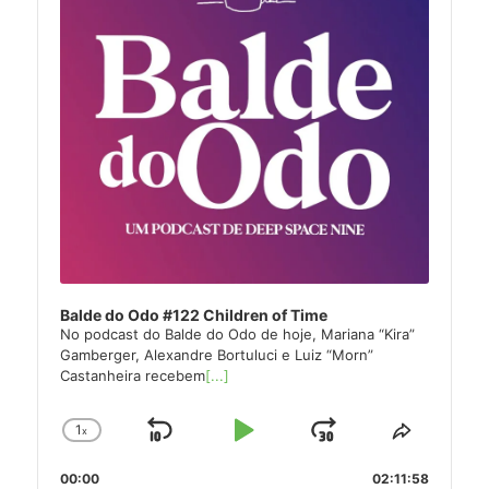
Balde do Odo #122 Children of Time
No podcast do Balde do Odo de hoje, Mariana “Kira”
Gamberger, Alexandre Bortuluci e Luiz “Morn”
Castanheira recebem
[...]
1
x
Skip
Play
Jump
Change
Share
Playback
This
Backward
Pause
Forward
00:00
Rate
02:11:58
Episode