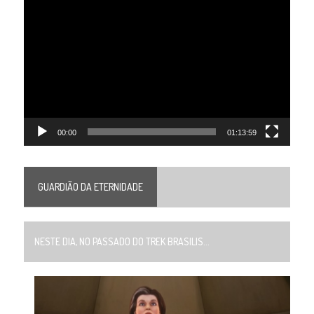
Tocador
de
vídeo
00:00
01:13:59
GUARDIÃO DA ETERNIDADE
NESTE DIA, NO PASSADO DO TREK BRASILIS...