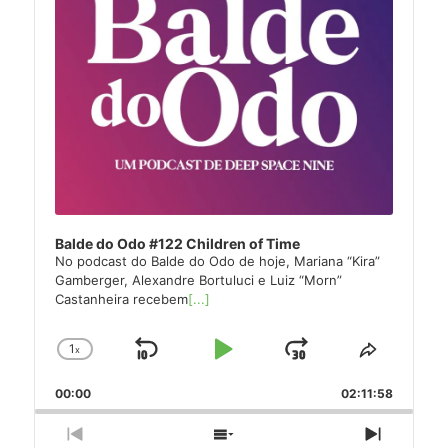
Balde do Odo #122 Children of Time
No podcast do Balde do Odo de hoje, Mariana “Kira”
Gamberger, Alexandre Bortuluci e Luiz “Morn”
Castanheira recebem
[...]
1
x
Skip
Play
Jump
Change
Share
Playback
This
Backward
Pause
Forward
00:00
Rate
02:11:58
Episode
Previous
Show
Next