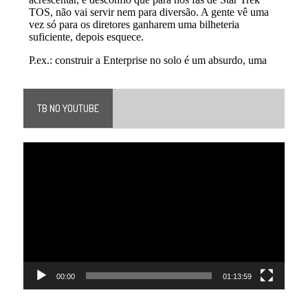
TB NO YOUTUBE
Tocador
de
vídeo
00:00
01:13:59