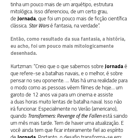
tinha um pouco mais de um arquétipo, estrutura
mitológica. Isso diferenciou, de um certo grau,
de
Jornada
, que foi um pouco mais de ficção científica
clássica.
Star Wars
é fantasia, na verdade”.
Então, como resultado da sua fantasia, a história,
eu acho, foi um pouco mais mitologicamente
desenhada.
Kurtzman: “Creio que o que sabemos sobre
Jornada
é
que refere-se a batalhas navais, e o melhor, é sobre
pensar no seu oponente. … Mas há uma realidade para
o modo como as pessoas vêem filmes de hoje… um
garoto de 12 anos vai para um cinema e assiste
a duas horas muito lentas de batalha naval. Isso não
irá funcionar. Especialmente no Verão (americano),
quando
Transformers: Revenge of the Fallen
está saindo
um mês mais tarde. Tem de haver uma atualização. E
você ainda tem que ficar inteiramente fiel ao espírito
de
Jornada
. Portanto, o desafio transforma-se em: