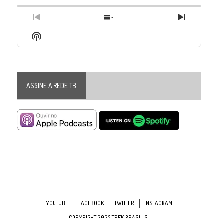
Previous
Show
Next
Episode
Episodes
Episode
Show
List
Podcast
Information
ASSINE A REDE TB
YOUTUBE
FACEBOOK
TWITTER
INSTAGRAM
COPYRIGHT 2025 TREK BRASILIS.