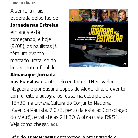
COMENTÁRIOS
A semana mais
esperada pelos fãs de
Jornada nas Estrelas
em anos está
começando, e hoje
(5/05), os paulistas já
têm um evento
marcado. Trata-se do
lançamento oficial do
Almanaque Jornada
nas Estrelas
, escrito pelo editor do
TB
Salvador
Nogueira e por Susana Lopes de Alexandria. O evento,
com direito a autógrafos, está marcado para as
18h30, na Livraria Cultura do Conjunto Nacional
(Avenida Paulista, 2.073, perto da estação Consolação
do Metrô), e vai até as 21h30. A obra custa R$ 54.
Veja como chegar,
aqui
.
Nós do
Trek Brasilis
estaremos lá prestigiando o