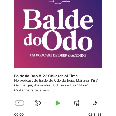
Balde do Odo #122 Children of Time
No podcast do Balde do Odo de hoje, Mariana “Kira”
Gamberger, Alexandre Bortuluci e Luiz “Morn”
Castanheira recebem
[...]
1
x
Skip
Play
Jump
Change
Share
Playback
This
Backward
Pause
Forward
00:00
Rate
02:11:58
Episode