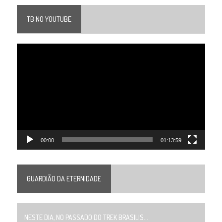
TB NO YOUTUBE
Tocador
de
vídeo
00:00
01:13:59
GUARDIÃO DA ETERNIDADE
NESTE DIA, NO PASSADO DO TREK BRASILIS...