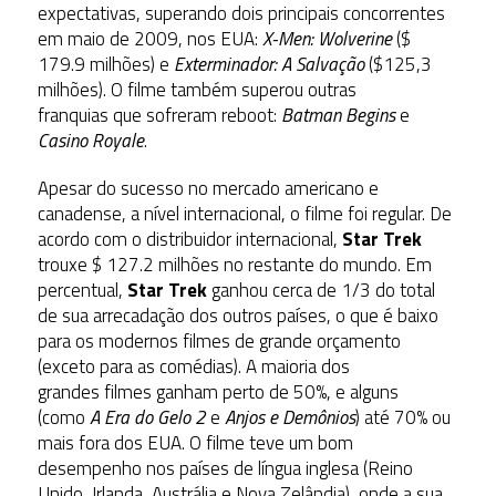
expectativas, superando dois principais concorrentes
em maio de 2009, nos EUA:
X-Men: Wolverine
($
179.9 milhões) e
Exterminador: A Salvação
($125,3
milhões). O filme também superou outras
franquias que sofreram reboot:
Batman Begins
e
Casino Royale
.
Apesar do sucesso no mercado americano e
canadense, a nível internacional, o filme foi regular. De
acordo com o distribuidor internacional,
Star Trek
trouxe $ 127.2 milhões no restante do mundo. Em
percentual,
Star Trek
ganhou cerca de 1/3 do total
de sua arrecadação dos outros países, o que é baixo
para os modernos filmes de grande orçamento
(exceto para as comédias). A maioria dos
grandes filmes ganham perto de 50%, e alguns
(como
A Era do Gelo 2
e
Anjos e Demônios
) até 70% ou
mais fora dos EUA. O filme teve um bom
desempenho nos países de língua inglesa (Reino
Unido, Irlanda, Austrália e Nova Zelândia), onde a sua