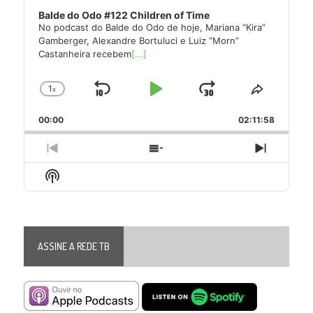
Balde do Odo #122 Children of Time
No podcast do Balde do Odo de hoje, Mariana “Kira”
Gamberger, Alexandre Bortuluci e Luiz “Morn”
Castanheira recebem
[...]
1
x
Skip
Play
Jump
Change
Share
Playback
This
Backward
Pause
Forward
00:00
Rate
02:11:58
Episode
Previous
Show
Next
Episode
Episodes
Episode
Show
List
Podcast
Information
ASSINE A REDE TB