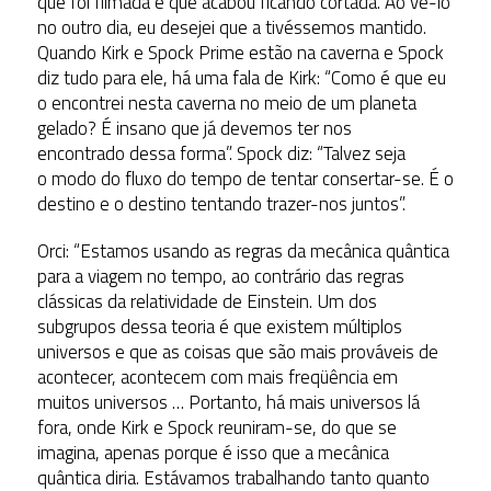
que foi filmada e que acabou ficando cortada. Ao vê-lo
no outro dia, eu desejei que a tivéssemos mantido.
Quando Kirk e Spock Prime estão na caverna e Spock
diz tudo para ele, há uma fala de Kirk: “Como é que eu
o encontrei nesta caverna no meio de um planeta
gelado? É insano que já devemos ter nos
encontrado dessa forma”. Spock diz: “Talvez seja
o modo do fluxo do tempo de tentar consertar-se. É o
destino e o destino tentando trazer-nos juntos”.
Orci: “Estamos usando as regras da mecânica quântica
para a viagem no tempo, ao contrário das regras
clássicas da relatividade de Einstein. Um dos
subgrupos dessa teoria é que existem múltiplos
universos e que as coisas que são mais prováveis de
acontecer, acontecem com mais freqüência em
muitos universos … Portanto, há mais universos lá
fora, onde Kirk e Spock reuniram-se, do que se
imagina, apenas porque é isso que a mecânica
quântica diria. Estávamos trabalhando tanto quanto